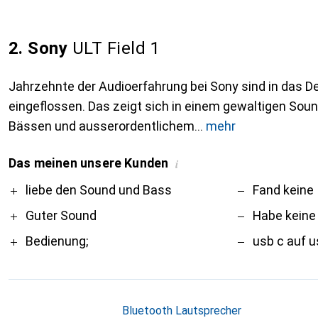
2. Sony
ULT Field 1
Jahrzehnte der Audioerfahrung bei Sony sind in das De
eingeflossen. Das zeigt sich in einem gewaltigen Soun
Bässen und ausserordentlichem
mehr
Das meinen unsere Kunden
i
Pro
Contra
liebe den Sound und Bass
Fand keine
Guter Sound
Habe keine
Bedienung;
usb c auf u
Bluetooth Lautsprecher