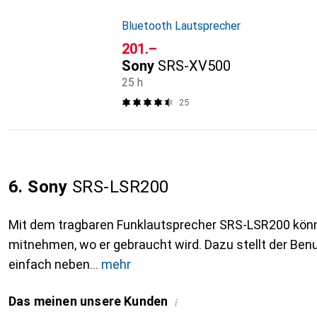
Bluetooth Lautsprecher
CHF
201.–
Sony
SRS-XV500
25 h
25
6. Sony
SRS-LSR200
Mit dem tragbaren Funklautsprecher SRS-LSR200 kön
mitnehmen, wo er gebraucht wird. Dazu stellt der Ben
einfach neben
mehr
Das meinen unsere Kunden
i