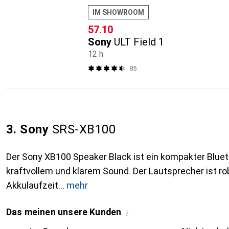
IM SHOWROOM
CHF
57.10
Sony
ULT Field 1
12 h
85
3. Sony
SRS-XB100
Der Sony XB100 Speaker Black ist ein kompakter Blue
kraftvollem und klarem Sound. Der Lautsprecher ist rob
Akkulaufzeit
mehr
Das meinen unsere Kunden
i