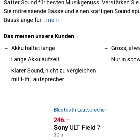
Satter Sound für besten Musikgenuss. Verstärken Sie 
Sie mitreissende Bässe und einen kräftigen Sound spü
Bassklänge für
mehr
Das meinen unsere Kunden
i
Pro
Contra
Akku haltet lange
Gross, etwa
Lange Akkulaufzeit
Nur in schw
Klarer Sound, nicht zu vergleichen
mit Hifi Lautsprecher
Bluetooth Lautsprecher
CHF
246.–
Sony
ULT Field 7
30 h