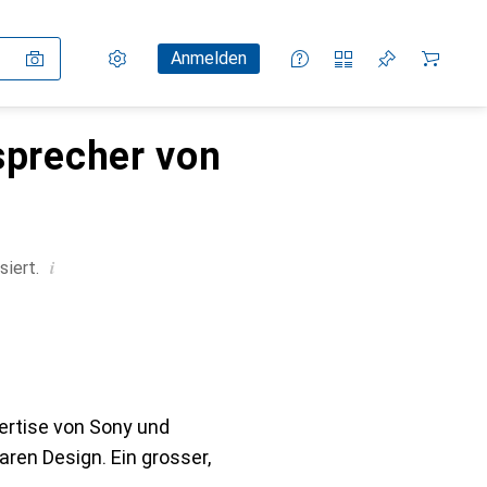
Einstellungen
Kundenkonto
Vergleichslisten
Merklisten
Warenkorb
Anmelden
sprecher von
i
siert.
pertise von Sony und
ren Design. Ein grosser,