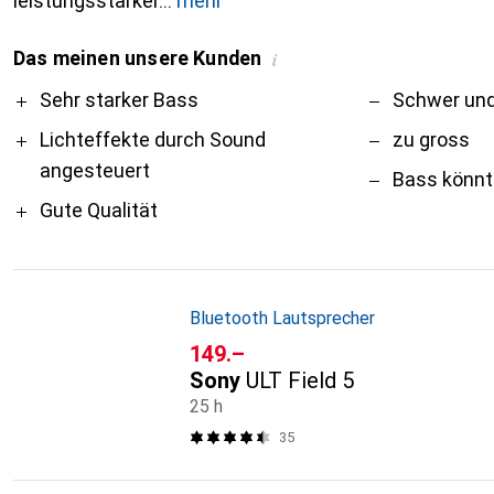
leistungsstarker
mehr
Das meinen unsere Kunden
i
Pro
Contra
Sehr starker Bass
Schwer und
Lichteffekte durch Sound
zu gross
angesteuert
Bass könnt
Gute Qualität
Bluetooth Lautsprecher
CHF
149.–
Sony
ULT Field 5
25 h
35