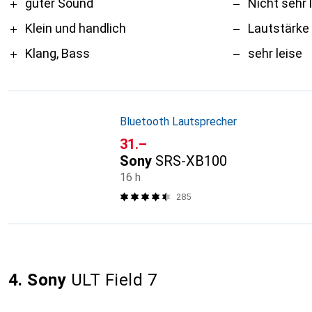
Pro
Contra
guter Sound
Nicht sehr 
Klein und handlich
Lautstärke 
Klang, Bass
sehr leise
Bluetooth Lautsprecher
CHF
31.–
Sony
SRS-XB100
16 h
285
4. Sony
ULT Field 7