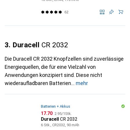
62
3. Duracell
CR 2032
Die Duracell CR 2032 Knopfzellen sind zuverlässige
Energiequellen, die für eine Vielzahl von
Anwendungen konzipiert sind. Diese nicht
wiederaufladbaren Batterien
mehr
Batterien + Akkus
CHF
CHF
17.70
2.95
/
1Stk.
Duracell
CR 2032
6 Stk., CR2032, 90 mAh