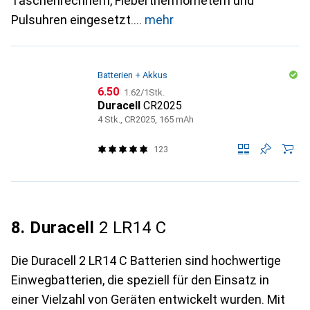
Taschenrechnern, Fieberthermometern und
Pulsuhren eingesetzt.
mehr
Batterien + Akkus
CHF
CHF
6.50
1.62
/
1Stk.
Duracell
CR2025
4 Stk., CR2025, 165 mAh
123
8. Duracell
2 LR14 C
Die Duracell 2 LR14 C Batterien sind hochwertige
Einwegbatterien, die speziell für den Einsatz in
einer Vielzahl von Geräten entwickelt wurden. Mit