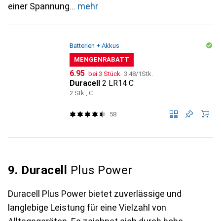
einer Spannung
mehr
Batterien + Akkus
MENGENRABATT
CHF
CHF
6.95
bei 3 Stück
3.48
/
1Stk.
Duracell
2 LR14 C
2 Stk., C
58
9. Duracell
Plus Power
Duracell Plus Power bietet zuverlässige und
langlebige Leistung für eine Vielzahl von