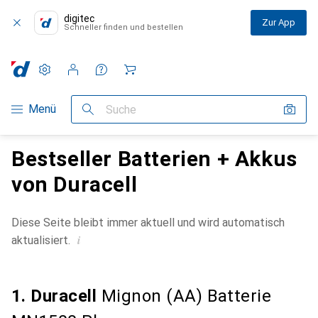
digitec
Zur App
Schneller finden und bestellen
Einstellungen
Kundenkonto
Vergleichslisten
Merklisten
Warenkorb
Navigation nach Kategorien
Menü
Suche
Bestseller Batterien + Akkus
von Duracell
Diese Seite bleibt immer aktuell und wird automatisch
i
aktualisiert.
1. Duracell
Mignon (AA) Batterie