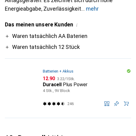
Alltagsgeräten. Es zeichnet sich durch hohe
Energieabgabe, Zuverlässigkeit
mehr
Das meinen unsere Kunden
i
Pro
Waren tatsächlich AA Baterien
Waren tatsächlich 12 Stück
Batterien + Akkus
CHF
CHF
12.90
3.22
/
1Stk.
Duracell
Plus Power
4 Stk., 9V Block
246