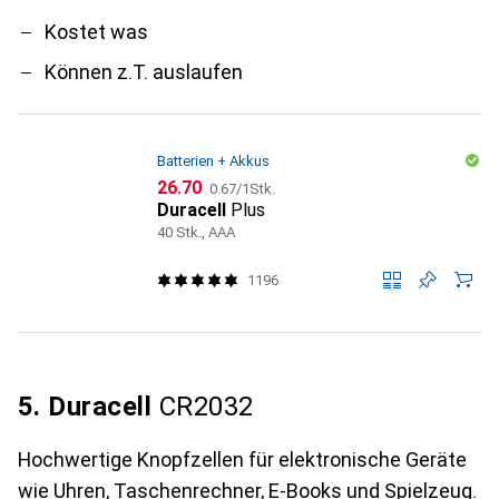
Kostet was
Können z.T. auslaufen
Batterien + Akkus
CHF
CHF
26.70
0.67
/
1Stk.
Duracell
Plus
40 Stk., AAA
1196
5. Duracell
CR2032
Hochwertige Knopfzellen für elektronische Geräte
wie Uhren, Taschenrechner, E-Books und Spielzeug.