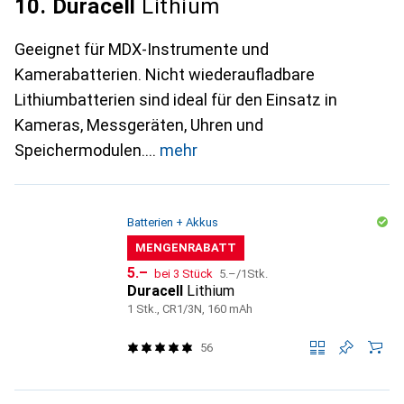
10. Duracell
Lithium
Geeignet für MDX-Instrumente und
Kamerabatterien. Nicht wiederaufladbare
Lithiumbatterien sind ideal für den Einsatz in
Kameras, Messgeräten, Uhren und
Speichermodulen.
mehr
Batterien + Akkus
MENGENRABATT
CHF
CHF
5.–
bei 3 Stück
5.–
/
1Stk.
Duracell
Lithium
1 Stk., CR1/3N, 160 mAh
56