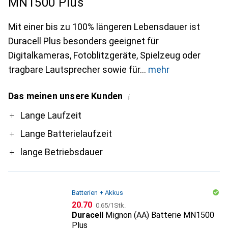
MN1500 Plus
Mit einer bis zu 100% längeren Lebensdauer ist
Duracell Plus besonders geeignet für
Digitalkameras, Fotoblitzgeräte, Spielzeug oder
tragbare Lautsprecher sowie für
mehr
Das meinen unsere Kunden
i
Pro
Lange Laufzeit
Lange Batterielaufzeit
lange Betriebsdauer
Batterien + Akkus
CHF
CHF
20.70
0.65
/
1Stk.
Duracell
Mignon (AA) Batterie MN1500
Plus