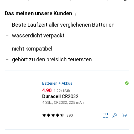
Das meinen unsere Kunden
i
Pro
Contra
Beste Laufzeit aller verglichenen Batterien
wasserdicht verpackt
nicht kompatibel
gehört zu den preislich teuersten
Batterien + Akkus
CHF
CHF
4.90
1.22
/
1Stk.
Duracell
CR2032
4 Stk., CR2032, 225 mAh
390