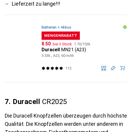
Lieferzeit zu lange!!!
Batterien + Akkus
MENGENRABATT
CHF
CHF
8.50
bei 3 Stück
1.70
/
1Stk.
Duracell
MN21 (A23)
5 Stk., A23, 60 mAh
112
7. Duracell
CR2025
Die Duracell Knopfzellen überzeugen durch höchste
Qualität. Die Knopfzellen werden unter anderem in