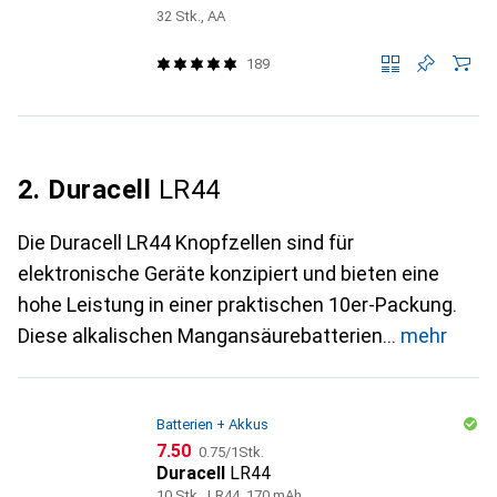
32 Stk., AA
189
2. Duracell
LR44
Die Duracell LR44 Knopfzellen sind für
elektronische Geräte konzipiert und bieten eine
hohe Leistung in einer praktischen 10er-Packung.
Diese alkalischen Mangansäurebatterien
mehr
Batterien + Akkus
CHF
CHF
7.50
0.75
/
1Stk.
Duracell
LR44
10 Stk., LR44, 170 mAh