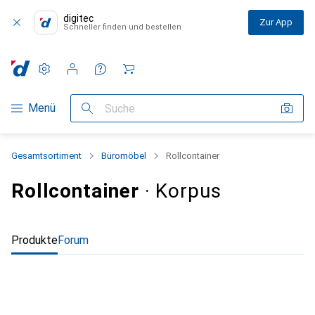
digitec
Zur App
Schneller finden und bestellen
Einstellungen
Kundenkonto
Vergleichslisten
Merklisten
Warenkorb
Navigation nach Kategorien
Menü
Suche
Gesamtsortiment
Büromöbel
Rollcontainer
Rollcontainer
· Korpus
Produkte
Forum