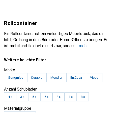
Rollcontainer
Ein Rollcontainer ist ein vielseitiges Möbelstück, das dir
hilft, Ordnung in dein Büro oder Home-Office zu bringen. Er
ist mobil und flexibel einsetzbar, sodass
mehr
Weitere beliebte Filter
Marke
Songmics
Durable
Mendler
En.Casa
Vicco
Anzahl Schubladen
4 x
3 x
5 x
6 x
2 x
1 x
8 x
Materialgruppe