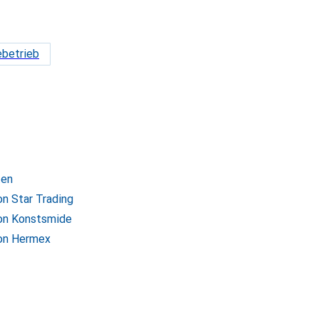
ebetrieb
ten
on Star Trading
von Konstsmide
von Hermex