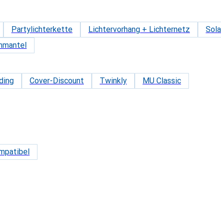
Partylichterkette
Lichtervorhang + Lichternetz
Sola
mmantel
ding
Cover-Discount
Twinkly
MU Classic
mpatibel