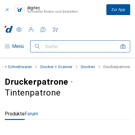
digitec
Zur App
Schneller finden und bestellen
Einstellungen
Kundenkonto
Vergleichslisten
Merklisten
Warenkorb
Navigation nach Kategorien
Menü
Suche
ro + Schreibwaren
Drucker + Scanner
Drucken
Druckerpatrone
Druckerpatrone
·
Tintenpatrone
Produkte
Forum