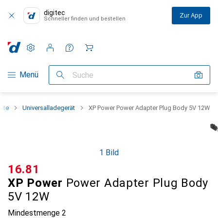
digitec
Zur App
Schneller finden und bestellen
Einstellungen
Kundenkonto
Vergleichslisten
Merklisten
Warenkorb
Navigation nach Kategorien
Menü
Suche
äte
Universalladegerät
XP Power Power Adapter Plug Body 5V 12W
1 Bild
CHF
16.81
XP Power
Power Adapter Plug Body
5V 12W
Mindestmenge
2