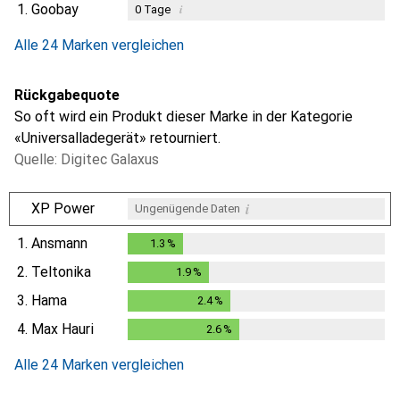
1.
Goobay
i
0
Tage
i
i
i
Ungenügende Daten
Ungenügende Daten
Ungenügende Daten
Alle 24 Marken vergleichen
Rückgabequote
So oft wird ein Produkt dieser Marke in der Kategorie
«Universalladegerät» retourniert.
Quelle: Digitec Galaxus
i
XP Power
Ungenügende Daten
1.
Ansmann
1.3
%
1.3
%
2.
Teltonika
1.9
%
1.9
%
3.
Hama
2.4
%
2.4
%
4.
Max Hauri
2.6
%
2.6
%
Alle 24 Marken vergleichen