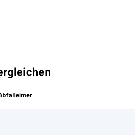
g
ergleichen
Abfalleimer