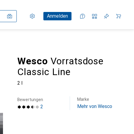
Einstellungen
Kundenkonto
Vergleichslisten
Merklisten
Warenkorb
Anmelden
Wesco
Vorratsdose
Classic Line
2 l
Marke
Bewertungen
Mehr von Wesco
2