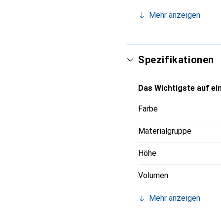
dass die Inhalte frisch
Mehr anzeigen
verschiedene Vorräte un
ansprechendem Design u
Küchenaccessoire.
Spezifikationen
Das Wichtigste auf ein
Farbe
Materialgruppe
Höhe
Volumen
Mehr anzeigen