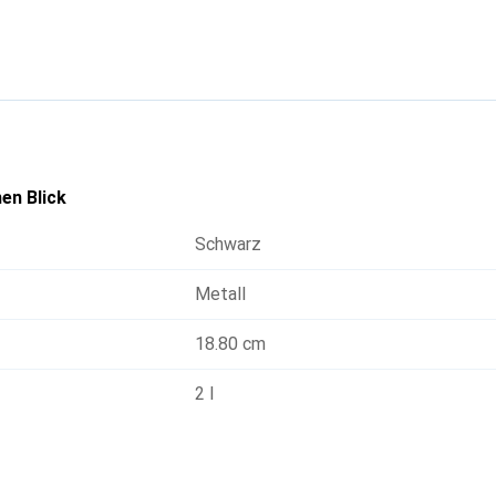
 bleiben. Mit einem Volumen von 2 Litern bietet sie ausreichend 
d ist sowohl ästhetisch ansprechend als auch funktional. Die K
nd praktischer Nutzung macht diese Vorratsdose zu einem unv
en Blick
Schwarz
Metall
18.80 cm
2 l