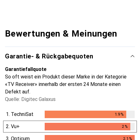
Bewertungen & Meinungen
Garantie- & Rückgabequoten
Garantiefallquote
So oft weist ein Produkt dieser Marke in der Kategorie
«TV Receiver» innerhalb der ersten 24 Monate einen
Defekt auf.
Quelle: Digitec Galaxus
1.
TechniSat
1.9
%
1.9
%
2.
Vu+
2
%
2
%
3.
Opticum
2.1
%