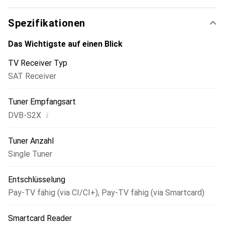
Lieblingsserie die Füsse hochlegen und beeindruckende
Bilder geniessen: mit dem VU+ Zero 4K kein Problem.
Spezifikationen
Das Wichtigste auf einen Blick
TV Receiver Typ
SAT Receiver
Tuner Empfangsart
i
DVB-S2X
Tuner Anzahl
Single Tuner
Entschlüsselung
Pay-TV fähig (via CI/CI+)
,
Pay-TV fähig (via Smartcard)
Smartcard Reader