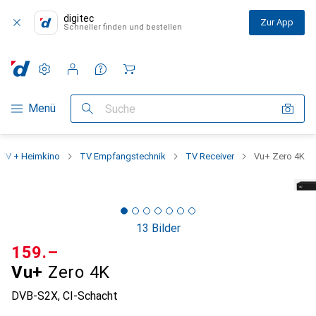
digitec
Zur App
Schneller finden und bestellen
Einstellungen
Kundenkonto
Vergleichslisten
Merklisten
Warenkorb
Navigation nach Kategorien
Menü
Suche
TV + Heimkino
TV Empfangstechnik
TV Receiver
Vu+ Zero 4K
13 Bilder
CHF
159.–
Vu+
Zero 4K
DVB-S2X, CI-Schacht