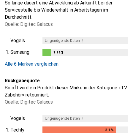
So lange dauert eine Abwicklung ab Ankunft bei der
Servicestelle bis Wiedererhalt in Arbeitstagen im
Durchschnitt.
Quelle: Digitec Galaxus
i
Vogels
Ungenügende Daten
1.
Samsung
1
Tag
i
i
i
Ungenügende Daten
Ungenügende Daten
Ungenügende Daten
1
Tag
Alle 6 Marken vergleichen
Rückgabequote
So oft wird ein Produkt dieser Marke in der Kategorie «TV
Zubehör» retourniert.
Quelle: Digitec Galaxus
i
Vogels
Ungenügende Daten
1.
Techly
3.1
%