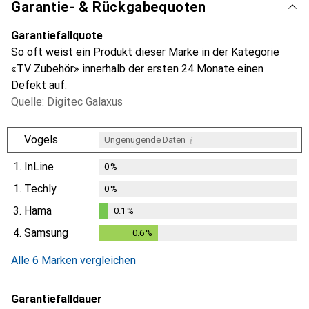
Garantie- & Rückgabequoten
Garantiefallquote
So oft weist ein Produkt dieser Marke in der Kategorie
«TV Zubehör» innerhalb der ersten 24 Monate einen
Defekt auf.
Quelle: Digitec Galaxus
i
Vogels
Ungenügende Daten
1.
InLine
0
%
1.
Techly
0
%
3.
Hama
0.1
%
0.1
%
4.
Samsung
0.6
%
0.6
%
Alle 6 Marken vergleichen
Garantiefalldauer