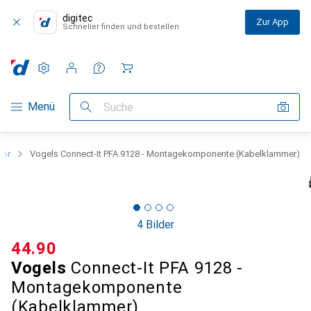
digitec
Zur App
Schneller finden und bestellen
Einstellungen
Kundenkonto
Vergleichslisten
Merklisten
Warenkorb
Navigation nach Kategorien
Menü
Suche
hör
Vogels Connect-It PFA 9128 - Montagekomponente (Kabelklammer)
4 Bilder
CHF
44.90
Vogels
Connect-It PFA 9128 -
Montagekomponente
(Kabelklammer)