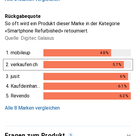
Rückgabequote
So oft wird ein Produkt dieser Marke in der Kategorie
«Smartphone Refurbished» retourniert.
Quelle: Digitec Galaxus
1.
mobileup
4.8
%
4.8
%
2.
verkaufen.ch
5.7
%
5.7
%
3.
jusit
6
%
6
%
4.
Kaufdeinhandy.ch
6.1
%
6.1
%
5.
Revendo
6.2
%
6.2
%
Alle 8 Marken vergleichen
Fragen zum Produkt
3