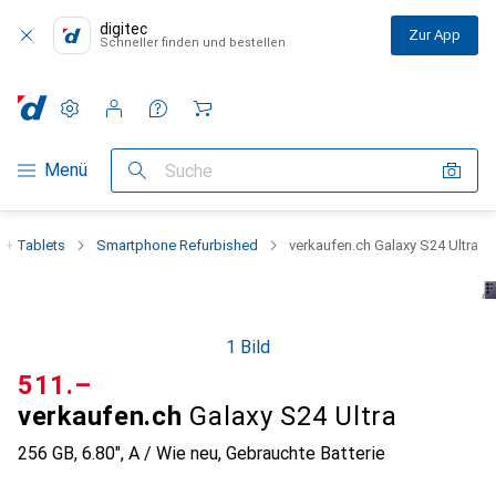
digitec
Zur App
Schneller finden und bestellen
Einstellungen
Kundenkonto
Vergleichslisten
Merklisten
Warenkorb
Navigation nach Kategorien
Menü
Suche
 + Tablets
Smartphone Refurbished
verkaufen.ch Galaxy S24 Ultra
1 Bild
CHF
511.–
verkaufen.ch
Galaxy S24 Ultra
256 GB, 6.80", A / Wie neu, Gebrauchte Batterie