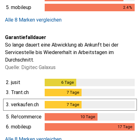
2.1
%
5.
mobileup
2.4
%
2.4
%
Alle 8 Marken vergleichen
Garantiefalldauer
So lange dauert eine Abwicklung ab Ankunft bei der
Servicestelle bis Wiedererhalt in Arbeitstagen im
Durchschnitt.
Quelle: Digitec Galaxus
2.
jusit
6
Tage
6
Tage
3.
Trant.ch
7
Tage
7
Tage
3.
verkaufen.ch
7
Tage
7
Tage
5.
Re!commerce
10
Tage
10
Tage
6.
mobileup
17
Tage
17
Tage
Alle 8 Marken vergleichen