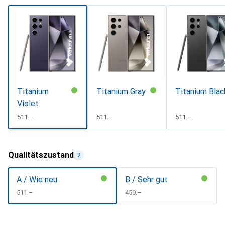
Titanium
Titanium Gray
Titanium Blac
Violet
CHF
511.–
CHF
511.–
CHF
511.–
Qualitätszustand
2
A / Wie neu
B / Sehr gut
CHF
511.–
CHF
459.–