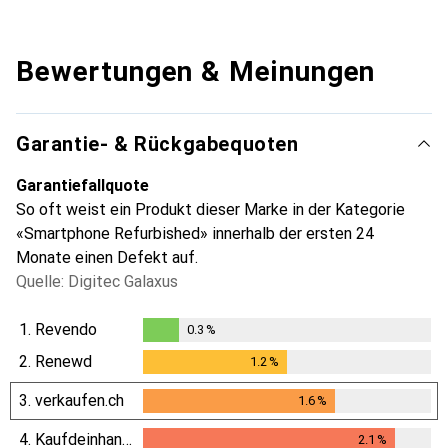
Bewertungen & Meinungen
Garantie- & Rückgabequoten
Garantiefallquote
So oft weist ein Produkt dieser Marke in der Kategorie
«Smartphone Refurbished» innerhalb der ersten 24
Monate einen Defekt auf.
Quelle: Digitec Galaxus
1.
Revendo
0.3
%
0.3
%
2.
Renewd
1.2
%
1.2
%
3.
verkaufen.ch
1.6
%
1.6
%
4.
Kaufdeinhandy.ch
2.1
%