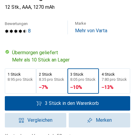
12 Stk., AAA, 1270 mAh
Marke
Bewertungen
Mehr von Varta
8
übermorgen geliefert
Mehr als 10 Stück an Lager
1 Stück
2 Stück
3 Stück
4 Stück
CHF
8.95
pro Stück
CHF
8.35
pro Stück
CHF
8.05
pro Stück
CHF
7.80
pro Stück
−
7
%
−
10
%
−
13
%
3 Stück in den Warenkorb
Vergleichen
Merken