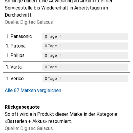
So lange dauert eine Abwicklung ab Ankunft bei der
Servicestelle bis Wiedererhalt in Arbeitstagen im
Durchschnitt.
Quelle: Digitec Galaxus
1.
Panasonic
i
0
Tage
1.
Patona
i
0
Tage
1.
Philips
i
0
Tage
1.
Varta
i
0
Tage
1.
Verico
i
0
Tage
Alle 87 Marken vergleichen
Rückgabequote
So oft wird ein Produkt dieser Marke in der Kategorie
«Batterien + Akkus» retourniert.
Quelle: Digitec Galaxus