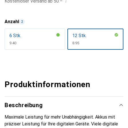
i
Kostenloser Versand ab 50.–
Anzahl
2
6 Stk.
12 Stk.
CHF
9.40
CHF
8.95
Produktinformationen
Beschreibung
Maximale Leistung für mehr Unabhängigkeit. Akkus mit
präziser Leistung für Ihre digitalen Geräte. Viele digitale