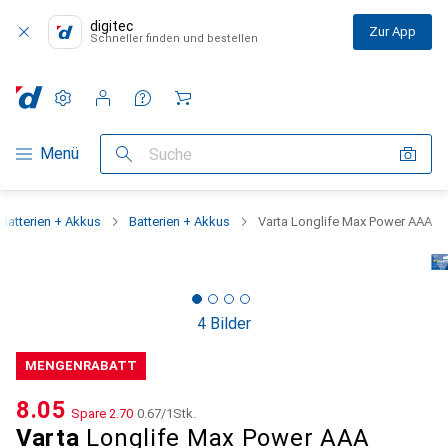
digitec
Zur App
Schneller finden und bestellen
Einstellungen
Kundenkonto
Vergleichslisten
Merklisten
Warenkorb
Navigation nach Kategorien
Menü
Suche
Batterien + Akkus
Batterien + Akkus
Varta Longlife Max Power AAA
4 Bilder
MENGENRABATT
CHF
8.05
Spare
CHF
2.70
CHF
0.67
/
1Stk.
Varta
Longlife Max Power AAA