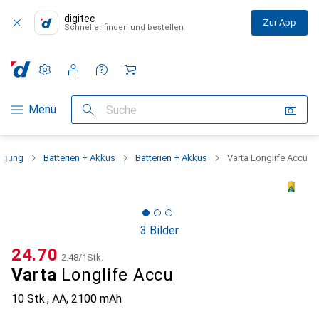
digitec
Zur App
Schneller finden und bestellen
Einstellungen
Kundenkonto
Vergleichslisten
Merklisten
Warenkorb
Navigation nach Kategorien
Menü
Suche
rgung
Batterien + Akkus
Batterien + Akkus
Varta Longlife Accu
3 Bilder
CHF
24.70
CHF
2.48
/
1Stk.
Varta
Longlife Accu
10 Stk., AA, 2100 mAh