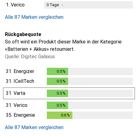
1.
Verico
i
0
Tage
Alle 87 Marken vergleichen
Rückgabequote
So oft wird ein Produkt dieser Marke in der Kategorie
«Batterien + Akkus» retourniert.
Quelle: Digitec Galaxus
31.
Energizer
0.5
%
0.5
%
31.
ICellTech
0.5
%
0.5
%
31.
Varta
0.5
%
0.5
%
31.
Verico
0.5
%
0.5
%
35.
Energenie
0.6
%
0.6
%
Alle 87 Marken vergleichen