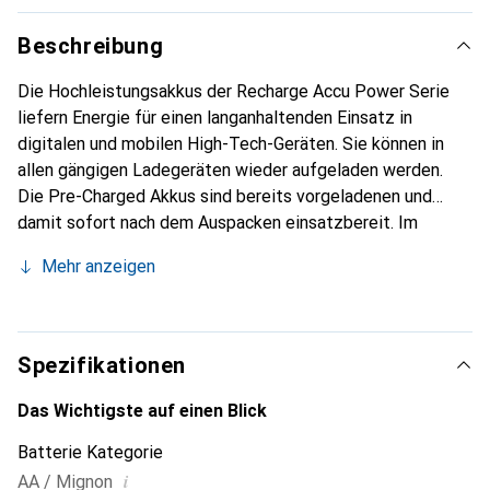
Beschreibung
Die Hochleistungsakkus der Recharge Accu Power Serie
liefern Energie für einen langanhaltenden Einsatz in
digitalen und mobilen High-Tech-Geräten. Sie können in
allen gängigen Ladegeräten wieder aufgeladen werden.
Die Pre-Charged Akkus sind bereits vorgeladenen und
damit sofort nach dem Auspacken einsatzbereit. Im
Gegensatz zu herkömmlichen Akkus zeichnen sie sich
Mehr anzeigen
durch eine sehr geringe Selbstentladung aus. Einmal
aufgeladen weisen die Akkus auch nach einem Jahr
Lagerung noch 75% ihrer Kapazität auf.
Spezifikationen
Das Wichtigste auf einen Blick
Batterie Kategorie
i
AA / Mignon