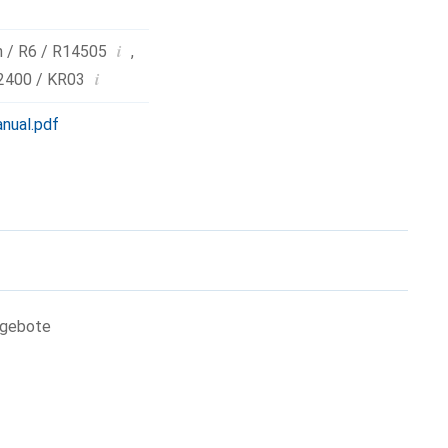
i
n / R6 / R14505
,
i
2400 / KR03
nual.pdf
ngebote