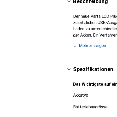
Beschreibung
Der neue Varta LCD Plu
zusätzlichen USB-Ausga
Laden zu unterschiedli
der Akkus. Ein Verfahre
geladenen Akkus die Spa
Mehr anzeigen
bestimmten Zeit ab, un
daher das Ladegerät nic
Batterietypen. Über di
werden. Es gibt Schutz 
Spezifikationen
Das Wichtigste auf ein
Akkutyp
Batteriebaugrösse