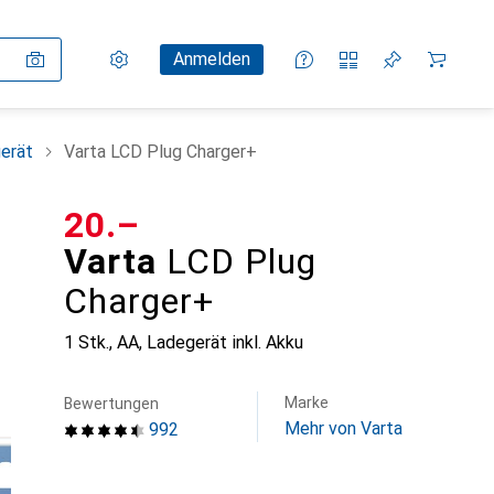
Einstellungen
Kundenkonto
Vergleichslisten
Merklisten
Warenkorb
Anmelden
erät
Varta LCD Plug Charger+
CHF
20.–
Varta
LCD Plug
Charger+
1 Stk., AA, Ladegerät inkl. Akku
Marke
Bewertungen
Mehr von Varta
992