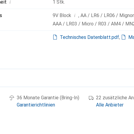
i
heit
1 Stk.
i
s
9V Block
,
AA / LR6 / LR06 / Migno
AAA / LR03 / Micro / R03 / AM4 / MN
Technisches Datenblatt.pdf
,
Ma
g
36 Monate Garantie (Bring-In)
22 zusätzliche A
Garantierichtlinien
Alle Anbieter