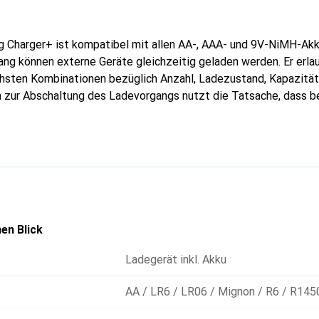
g Charger+ ist kompatibel mit allen AA-, AAA- und 9V-NiMH-Akk
ng können externe Geräte gleichzeitig geladen werden. Er erlau
chsten Kombinationen bezüglich Anzahl, Ladezustand, Kapazitä
n zur Abschaltung des Ladevorgangs nutzt die Tatsache, dass be
nnung (Delta U) geringfügig abnimmt. Ein Sicherheitstimer scha
abhängig vom Ladestatus. Defekte Zellen werden nicht gelade
ht. Es erfolgt eine Erkennung fehlerhafter, ungeeigneter oder f
e USB-Schnittstellen des Ladegerätes können mobile Geräte vi
vor falsch eingelegten Zellen. Die Ladezeit beträgt 4 Stunden.
en Blick
Ladegerät inkl. Akku
AA / LR6 / LR06 / Mignon / R6 / R145