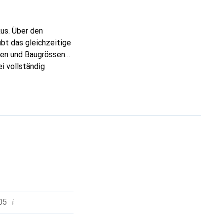
us. Über den
bt das gleichzeitige
ten und Baugrössen
i vollständig
ltet nach einer
n und beschädigen
alsch eingelegter
a USB-Kabel geladen
i
05