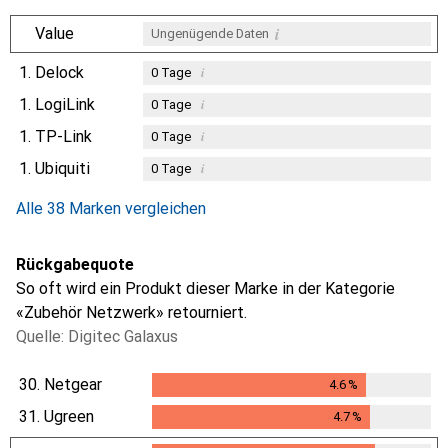
i
Value
Ungenügende Daten
1.
Delock
i
0
Tage
1.
LogiLink
i
0
Tage
1.
TP-Link
i
0
Tage
1.
Ubiquiti
i
0
Tage
Alle 38 Marken vergleichen
Rückgabequote
So oft wird ein Produkt dieser Marke in der Kategorie
«Zubehör Netzwerk» retourniert.
Quelle: Digitec Galaxus
30.
Netgear
4.6
%
4.6
%
31.
Ugreen
4.7
%
4.7
%