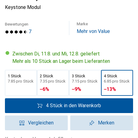
Keystone Modul
Marke
Bewertungen
Mehr von Value
7
Zwischen Di, 11.8. und Mi, 12.8. geliefert
Mehr als 10 Stück an Lager beim Lieferanten
1 Stück
2 Stück
3 Stück
4 Stück
CHF
7.85
pro Stück
CHF
7.35
pro Stück
CHF
7.15
pro Stück
CHF
6.85
pro Stück
−
6
%
−
9
%
−
13
%
4 Stück in den Warenkorb
Vergleichen
Merken