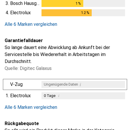
3.
Bosch Hausgeräte
1
%
1
%
4.
Electrolux
1.2
%
1.2
%
Alle 6 Marken vergleichen
Garantiefalldauer
So lange dauert eine Abwicklung ab Ankunft bei der
Servicestelle bis Wiedererhalt in Arbeitstagen im
Durchschnitt.
Quelle: Digitec Galaxus
i
V-Zug
Ungenügende Daten
1.
Electrolux
i
0
Tage
i
i
i
Ungenügende Daten
Ungenügende Daten
Ungenügende Daten
Alle 6 Marken vergleichen
Rückgabequote