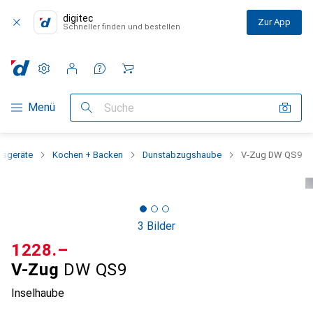
digitec
Zur App
Schneller finden und bestellen
Einstellungen
Kundenkonto
Vergleichslisten
Merklisten
Warenkorb
Navigation nach Kategorien
Menü
Suche
ssgeräte
Kochen + Backen
Dunstabzugshaube
V-Zug DW QS9
3 Bilder
CHF
1228.–
V-Zug
DW QS9
Inselhaube