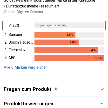
So oft wird ein Produkt dieser Marke in der Kategorie
«Dunstabzugshaube» retourniert.
Quelle: Digitec Galaxus
i
V-Zug
Ungenügende Daten
1.
Bomann
2.6
%
2.6
%
2.
Bosch Hausgeräte
2.8
%
2.8
%
3.
Electrolux
4
%
4
%
4.
AEG
4.4
%
4.4
%
Alle 6 Marken vergleichen
Fragen zum Produkt
0
Produktbewertungen