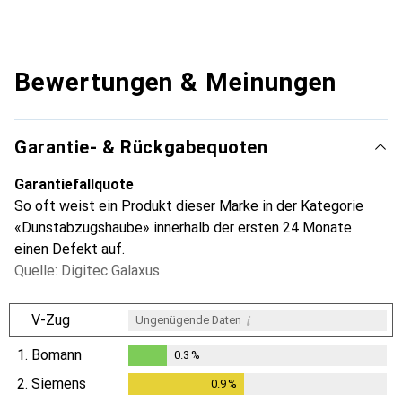
Bewertungen & Meinungen
Garantie- & Rückgabequoten
Garantiefallquote
So oft weist ein Produkt dieser Marke in der Kategorie
«Dunstabzugshaube» innerhalb der ersten 24 Monate
einen Defekt auf.
Quelle: Digitec Galaxus
i
V-Zug
Ungenügende Daten
1.
Bomann
0.3
%
0.3
%
2.
Siemens
0.9
%
0.9
%