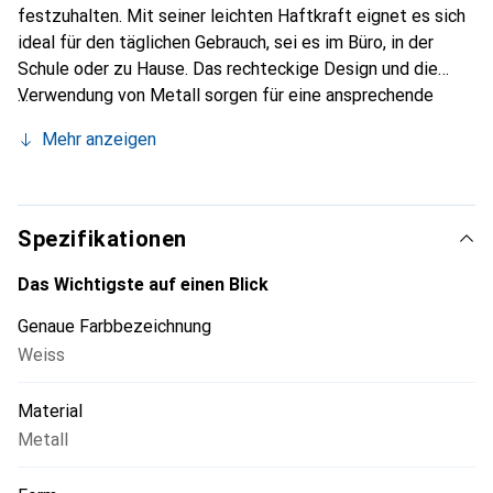
festzuhalten. Mit seiner leichten Haftkraft eignet es sich
ideal für den täglichen Gebrauch, sei es im Büro, in der
Schule oder zu Hause. Das rechteckige Design und die
Verwendung von Metall sorgen für eine ansprechende
Optik und Langlebigkeit. Das Magnetbrett ist einfach zu
Mehr anzeigen
handhaben und ermöglicht eine flexible Anordnung von
Inhalten. Es wird in einer Verpackungseinheit von einem
Stück geliefert und ist somit eine ideale Ergänzung für
jeden Arbeitsplatz oder Wohnraum. Die Belastbarkeit von
Spezifikationen
bis zu 0,55 kg gewährleistet, dass auch mehrere Notizen
oder kleine Gegenstände sicher befestigt werden können.
Das Wichtigste auf einen Blick
Das Memo Magnetbrett ist nicht nur funktional, sondern
Genaue Farbbezeichnung
auch ein stilvolles Accessoire, das Ordnung und
Weiss
Übersichtlichkeit fördert.
Material
Metall