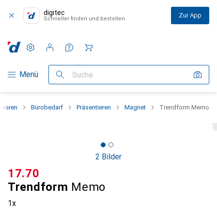
digitec
Zur App
Schneller finden und bestellen
Einstellungen
Kundenkonto
Vergleichslisten
Merklisten
Warenkorb
Navigation nach Kategorien
Menü
Suche
bwaren
Bürobedarf
Präsentieren
Magnet
Trendform Memo
2 Bilder
CHF
17.70
Trendform
Memo
1x