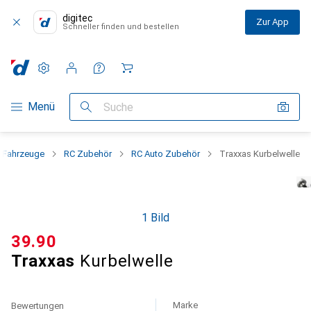
digitec
Zur App
Schneller finden und bestellen
Einstellungen
Kundenkonto
Vergleichslisten
Merklisten
Warenkorb
Navigation nach Kategorien
Menü
Suche
e Fahrzeuge
RC Zubehör
RC Auto Zubehör
Traxxas Kurbelwelle
1 Bild
CHF
39.90
Traxxas
Kurbelwelle
Marke
Bewertungen