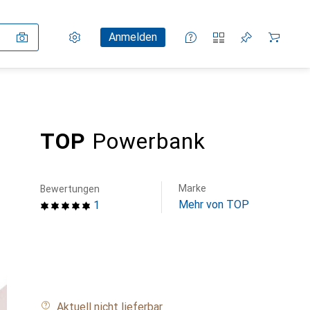
Einstellungen
Kundenkonto
Vergleichslisten
Merklisten
Warenkorb
Anmelden
TOP
Powerbank
Marke
Bewertungen
Mehr von TOP
1
Aktuell nicht lieferbar