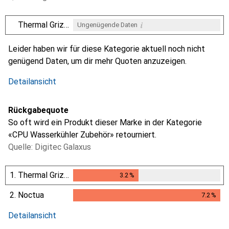
i
Thermal Grizzly
Ungenügende Daten
i
Ungenügende Daten
Leider haben wir für diese Kategorie aktuell noch nicht
genügend Daten, um dir mehr Quoten anzuzeigen.
Detailansicht
Rückgabequote
So oft wird ein Produkt dieser Marke in der Kategorie
«CPU Wasserkühler Zubehör» retourniert.
Quelle: Digitec Galaxus
1.
Thermal Grizzly
3.2
%
3.2
%
2.
Noctua
7.2
%
7.2
%
Detailansicht