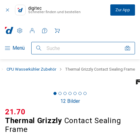
digitec
Zur App
Schneller finden und bestellen
Einstellungen
Kundenkonto
Vergleichslisten
Merklisten
Warenkorb
Navigation nach Kategorien
Menü
Suche
CPU Wasserkühler Zubehör
Thermal Grizzly Contact Sealing Frame
12 Bilder
CHF
21.70
Thermal Grizzly
Contact Sealing
Frame