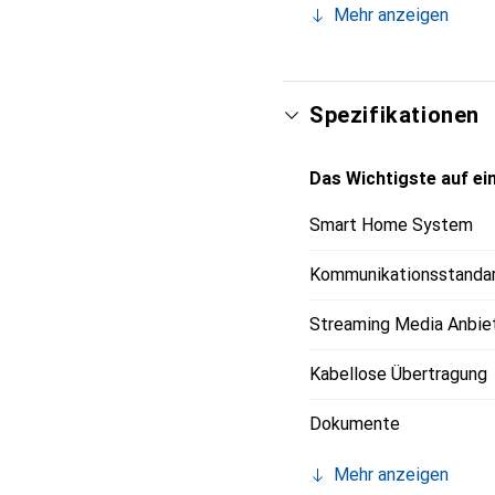
Mehr anzeigen
sprachgesteuert. Aufw
Membranen für eine prä
Dynamore Technologie f
Bluetooth für kabellose
Spezifikationen
mehr. Unterstützt dank
Multiroom-System mit A
Das Wichtigste auf ein
Sprachbefehlen aus alle
direkte Steuerung, Line-
Smart Home System
Kommunikationsstanda
Streaming Media Anbie
Kabellose Übertragung
Dokumente
Mehr anzeigen