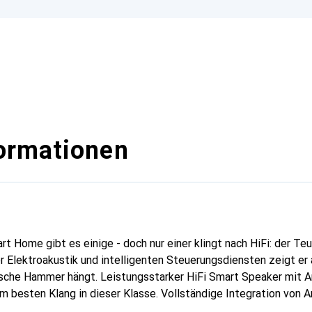
ormationen
t Home gibt es einige - doch nur einer klingt nach HiFi: der Teu
 Elektroakustik und intelligenten Steuerungsdiensten zeigt er 
ische Hammer hängt. Leistungsstarker HiFi Smart Speaker mit 
 besten Klang in dieser Klasse. Vollständige Integration von 
- und Informationsdienste, schalte z.B. Musik oder das Licht ein