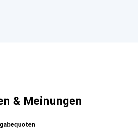
en & Meinungen
kgabequoten