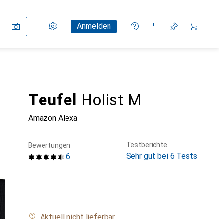
Einstellungen
Kundenkonto
Vergleichslisten
Merklisten
Warenkorb
Anmelden
Teufel
Holist M
Amazon Alexa
Testberichte
Bewertungen
Sehr gut bei 6 Tests
6
Aktuell nicht lieferbar