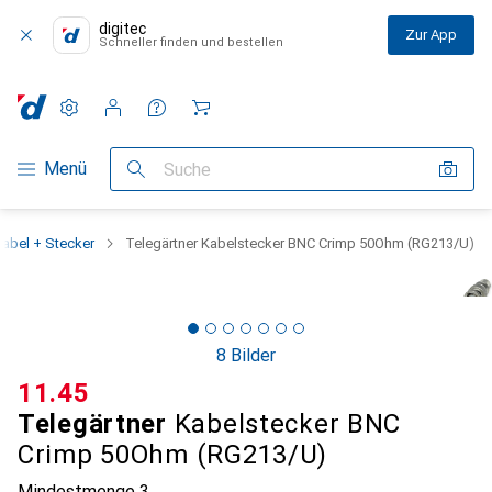
digitec
Zur App
Schneller finden und bestellen
Einstellungen
Kundenkonto
Vergleichslisten
Merklisten
Warenkorb
Navigation nach Kategorien
Menü
Suche
kabel + Stecker
Telegärtner Kabelstecker BNC Crimp 50Ohm (RG213/U)
8 Bilder
CHF
11.45
Telegärtner
Kabelstecker BNC
Crimp 50Ohm (RG213/U)
Mindestmenge
3