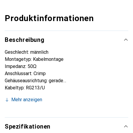
Produktinformationen
Beschreibung
Geschlecht: männlich
Montagetyp: Kabelmontage
Impedanz: 50Ω
Anschlussart: Crimp
Gehäuseausrichtung: gerade
Kabeltyp: RG213/U
Betriebsfrequenz: 0 → 4GHz
Mehr anzeigen
Gehäusebeschichtung: Nickel
Betriebstemperatur max.: +165°C
Kontaktmaterial: Berylliumkupfer
Kontaktbeschichtung: Kupfer-Nickel-Gold-Legierung
Spezifikationen