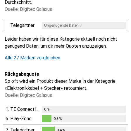
Durchschnitt.
Quelle: Digitec Galaxus
i
Telegärtner
Ungenügende Daten
i
i
i
i
Ungenügende Daten
Ungenügende Daten
Ungenügende Daten
Ungenügende Daten
Leider haben wir für diese Kategorie aktuell noch nicht
genügend Daten, um dir mehr Quoten anzuzeigen.
Alle 27 Marken vergleichen
Rückgabequote
So oft wird ein Produkt dieser Marke in der Kategorie
«Elektronikkabel + Stecker» retourniert.
Quelle: Digitec Galaxus
1.
TE Connectivity
0
%
6.
Play-Zone
0.3
%
0.3
%
7.
Telegärtner
0.4
%