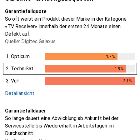
Garantiefallquote
So oft weist ein Produkt dieser Marke in der Kategorie
«TV Receiver» innerhalb der ersten 24 Monate einen
Defekt auf.
Quelle: Digitec Galaxus
1.
Opticum
1.7
%
1.7
%
2.
TechniSat
1.9
%
1.9
%
3.
Vu+
2.1
%
2.1
%
Detailansicht
Garantiefalldauer
So lange dauert eine Abwicklung ab Ankunft bei der
Servicestelle bis Wiedererhalt in Arbeitstagen im
Durchschnitt.