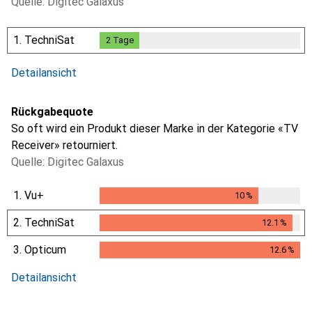
Quelle: Digitec Galaxus
1.
TechniSat
2
Tage
2
Tage
i
i
Ungenügende Daten
Ungenügende Daten
Detailansicht
Rückgabequote
So oft wird ein Produkt dieser Marke in der Kategorie «TV
Receiver» retourniert.
Quelle: Digitec Galaxus
1.
Vu+
10
%
10
%
2.
TechniSat
12.1
%
12.1
%
3.
Opticum
12.6
%
12.6
%
Detailansicht