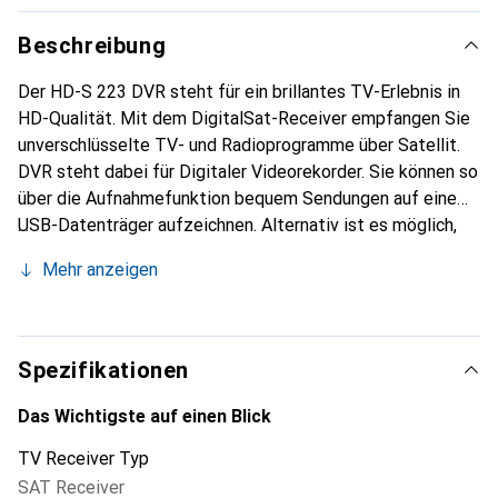
Beschreibung
Der HD-S 223 DVR steht für ein brillantes TV-Erlebnis in
HD-Qualität. Mit dem DigitalSat-Receiver empfangen Sie
unverschlüsselte TV- und Radioprogramme über Satellit.
DVR steht dabei für Digitaler Videorekorder. Sie können so
über die Aufnahmefunktion bequem Sendungen auf einem
USB-Datenträger aufzeichnen. Alternativ ist es möglich,
per Timeshift-Funktion das Programm anzuhalten und zu
Mehr anzeigen
einem späteren Zeitpunkt fortzusetzen. Der integrierte
EPG (elektronische Programmzeitschrift) liefert dabei
eine Programmvorschau bis zu sieben Tagen im Voraus.
Dank der kompakten Bauform können Sie den HD-S 223
Spezifikationen
DVR auch in TV-Racks bzw. Räumen mit wenig freier
Stellfläche nutzen. Neben dem TV-Empfang ist das Gerät
Das Wichtigste auf einen Blick
auch mit einem USB-Mediaplayer zum Abspielen von
TV Receiver Typ
Video-, Musik- oder Bilddateien vorbereitet.
SAT Receiver