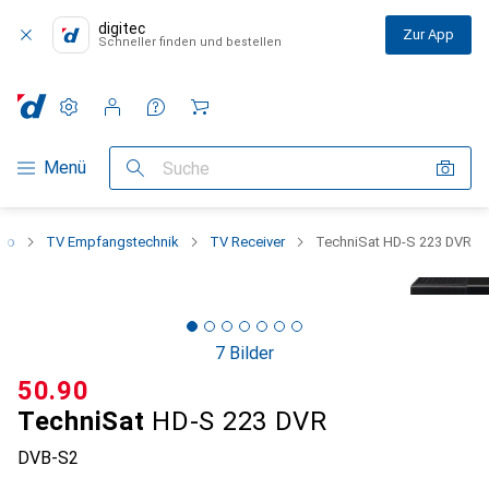
digitec
Zur App
Schneller finden und bestellen
Einstellungen
Kundenkonto
Vergleichslisten
Merklisten
Warenkorb
Navigation nach Kategorien
Menü
Suche
ino
TV Empfangstechnik
TV Receiver
TechniSat HD-S 223 DVR
7 Bilder
CHF
50.90
TechniSat
HD-S 223 DVR
DVB-S2