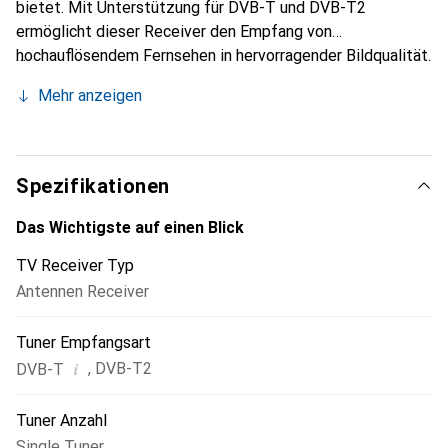
bietet. Mit Unterstützung für DVB-T und DVB-T2
ermöglicht dieser Receiver den Empfang von
hochauflösendem Fernsehen in hervorragender Bildqualität.
Die integrierte H.265 HEVC-Technologie sorgt für eine
Mehr anzeigen
effiziente Kompression und eine verbesserte Streaming-
Qualität. Der Receiver ist mit einem mehrsprachigen On-
Screen-Display (OSD) ausgestattet, das die Navigation
durch die Menüs erleichtert. Zudem bietet er eine
Spezifikationen
elektronische Programmzeitschrift (EPG) für eine einfache
Programmübersicht und -planung. Die
Das Wichtigste auf einen Blick
Anschlussmöglichkeiten umfassen HDMI und SCART, was
TV Receiver Typ
eine flexible Integration in bestehende
Antennen Receiver
Unterhaltungssysteme ermöglicht. Mit einem Gewicht von
nur 110 Gramm ist der Receiver leicht und platzsparend,
Tuner Empfangsart
ideal für verschiedene Wohnumgebungen.
i
,
DVB-T2
DVB-T
Tuner Anzahl
Single Tuner