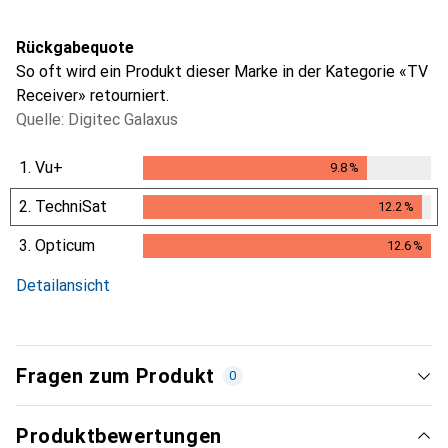
Rückgabequote
So oft wird ein Produkt dieser Marke in der Kategorie «TV
Receiver» retourniert.
Quelle: Digitec Galaxus
1.
Vu+
9.8
%
9.8
%
2.
TechniSat
12.2
%
12.2
%
3.
Opticum
12.6
%
12.6
%
Detailansicht
Fragen zum Produkt
0
Produktbewertungen