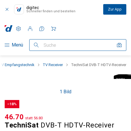
digitec
Zur App
Schneller finden und bestellen
Einstellungen
Kundenkonto
Vergleichslisten
Merklisten
Warenkorb
Navigation nach Kategorien
Menü
Suche
TV Empfangstechnik
TV Receiver
TechniSat DVB-T HDTV-Receiver
1 Bild
−18%
CHF
46.70
statt
CHF
56.80
TechniSat
DVB-T HDTV-Receiver