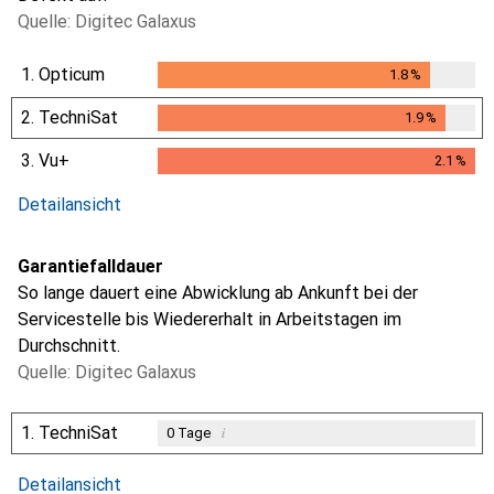
Quelle: Digitec Galaxus
1.
Opticum
1.8
%
1.8
%
2.
TechniSat
1.9
%
1.9
%
3.
Vu+
2.1
%
2.1
%
Detailansicht
Garantiefalldauer
So lange dauert eine Abwicklung ab Ankunft bei der
Servicestelle bis Wiedererhalt in Arbeitstagen im
Durchschnitt.
Quelle: Digitec Galaxus
1.
TechniSat
i
0
Tage
i
i
Ungenügende Daten
Ungenügende Daten
Detailansicht