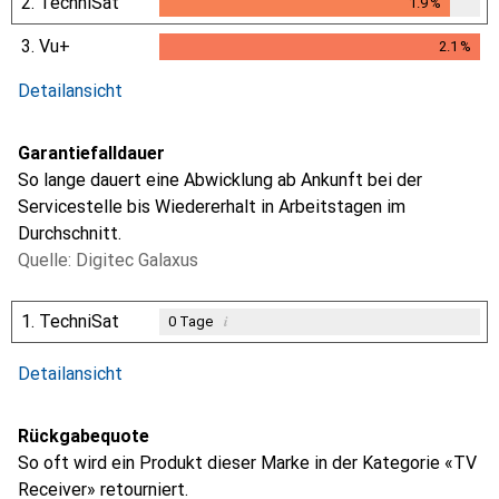
2.
TechniSat
1.9
%
1.9
%
3.
Vu+
2.1
%
2.1
%
Detailansicht
Garantiefalldauer
So lange dauert eine Abwicklung ab Ankunft bei der
Servicestelle bis Wiedererhalt in Arbeitstagen im
Durchschnitt.
Quelle: Digitec Galaxus
1.
TechniSat
i
0
Tage
i
i
Ungenügende Daten
Ungenügende Daten
Detailansicht
Rückgabequote
So oft wird ein Produkt dieser Marke in der Kategorie «TV
Receiver» retourniert.