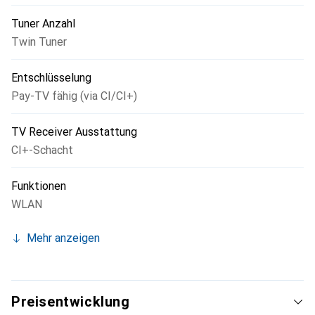
aufzunehmen. So verpassen Sie garantiert keine
Lieblingssendung mehr.
Tuner Anzahl
Twin Tuner
Entschlüsselung
Pay-TV fähig (via CI/CI+)
TV Receiver Ausstattung
CI+-Schacht
Funktionen
WLAN
Mehr anzeigen
Preisentwicklung