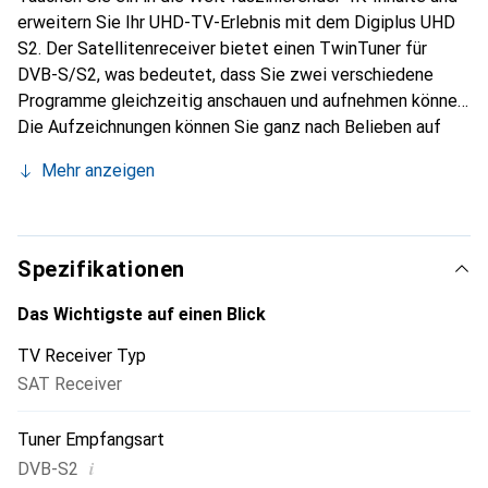
erweitern Sie Ihr UHD-TV-Erlebnis mit dem Digiplus UHD
S2. Der Satellitenreceiver bietet einen TwinTuner für
DVB-S/S2, was bedeutet, dass Sie zwei verschiedene
Programme gleichzeitig anschauen und aufnehmen können.
Die Aufzeichnungen können Sie ganz nach Belieben auf
USB-Datenträgern oder im Netzwerk speichern.
Mehr anzeigen
Ausserdem unterstützt der Digiplus UHD S2 das Abspielen
von UHD-Videodateien von Ihrem Netzwerk oder von USB-
Geräten. Nahtlos als UPnP-Client und -Server in Ihr
Netzwerk integrierbar, verwandelt sich der Receiver in eine
Spezifikationen
vielseitige Multimedia-Zentrale. Mit der fortschrittlichen
ISIO-Internet-Technologie bietet Ihnen der intelligente
Das Wichtigste auf einen Blick
Receiver Zugriff auf Mediatheken, ISIO-Apps und HbbTV.
TV Receiver Typ
Über das hochwertige OLED-Display haben Sie
SAT Receiver
Senderinformationen in scharfer Auflösung immer im Blick.
Die intuitive TechniSat CONNECT-App ermöglicht es
Tuner Empfangsart
Ihnen, den Receiver bequem von zuhause aus oder
unterwegs zu steuern und Sendungen von überall
i
DVB-S2