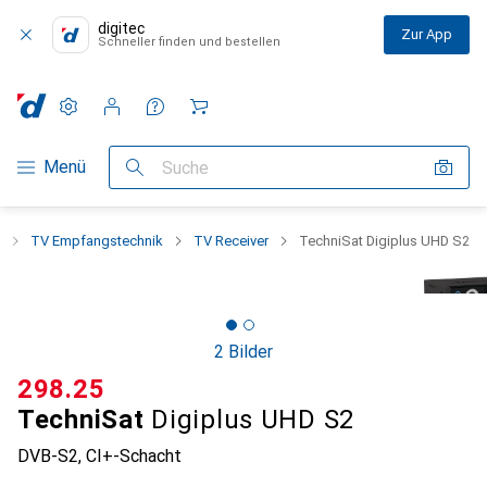
digitec
Zur App
Schneller finden und bestellen
Einstellungen
Kundenkonto
Vergleichslisten
Merklisten
Warenkorb
Navigation nach Kategorien
Menü
Suche
TV Empfangstechnik
TV Receiver
TechniSat Digiplus UHD S2
2 Bilder
CHF
298.25
TechniSat
Digiplus UHD S2
DVB-S2, CI+-Schacht