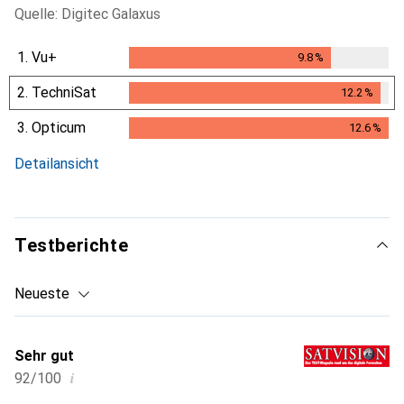
Quelle: Digitec Galaxus
1.
Vu+
9.8
%
9.8
%
2.
TechniSat
12.2
%
12.2
%
3.
Opticum
12.6
%
12.6
%
Detailansicht
Testberichte
Neueste
Sehr gut
i
92/100