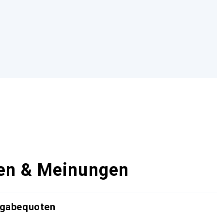
en & Meinungen
kgabequoten