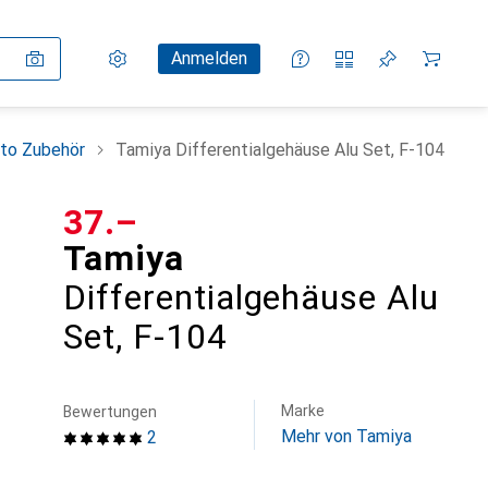
Einstellungen
Kundenkonto
Vergleichslisten
Merklisten
Warenkorb
Anmelden
to Zubehör
Tamiya Differentialgehäuse Alu Set, F-104
CHF
37.–
Tamiya
Differentialgehäuse Alu
Set, F-104
Marke
Bewertungen
Mehr von Tamiya
2