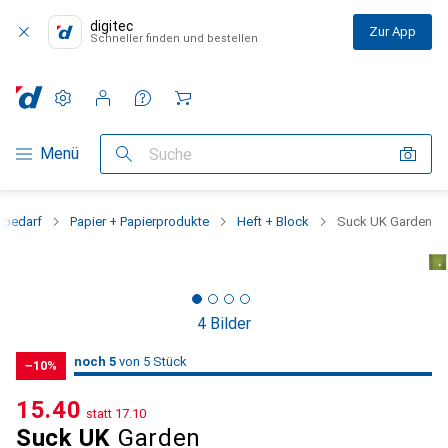
digitec
Zur App
Schneller finden und bestellen
Einstellungen
Kundenkonto
Vergleichslisten
Merklisten
Warenkorb
Navigation nach Kategorien
Menü
Suche
obedarf
Papier + Papierprodukte
Heft + Block
Suck UK Garden
4 Bilder
5
5
noch 5
/ 5
von 5 Stück
von 5 Stück
−10%
CHF
15.40
statt
CHF
17.10
Suck UK
Garden