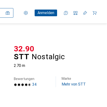
Einstellungen
Kundenkonto
Vergleichslisten
Merklisten
Warenkorb
Anmelden
CHF
32.90
STT
Nostalgic
2.70 m
Marke
Bewertungen
Mehr von STT
34