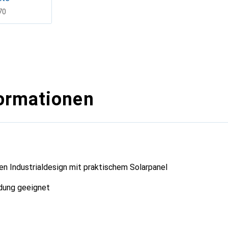
F
70
ormationen
en Industrialdesign mit praktischem Solarpanel
dung geeignet