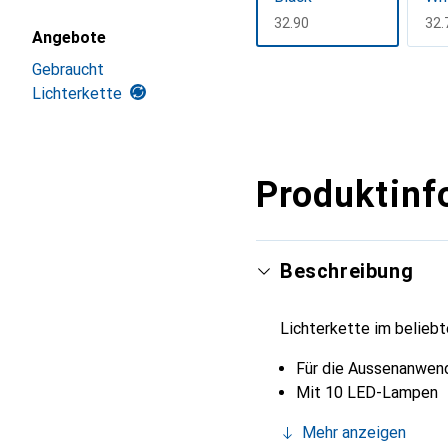
CHF
32.90
CH
32.
Angebote
Gebraucht
Mehr anzeigen
Lichterkette
Produktinf
Beschreibung
Lichterkette im beliebt
Für die Aussenanwen
Mit 10 LED-Lampen
Mehr anzeigen