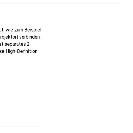
, wie zum Beispiel
ojektor) verbinden.
et separates 2-
se High-Definition
ert werden muss, und