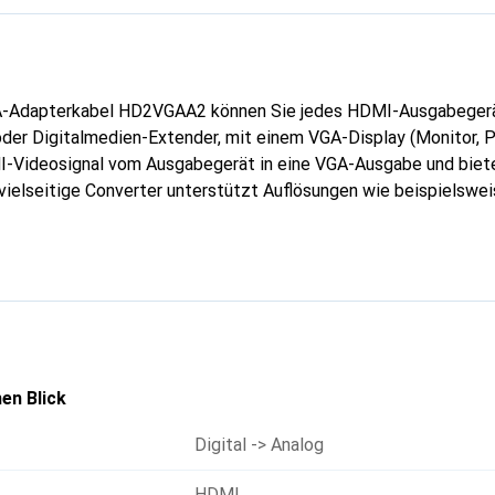
Adapterkabel HD2VGAA2 können Sie jedes HDMI-Ausgabegerät
er Digitalmedien-Extender, mit einem VGA-Display (Monitor, Pr
I-Videosignal vom Ausgabegerät in eine VGA-Ausgabe und biet
vielseitige Converter unterstützt Auflösungen wie beispielswei
, da kein VGA-Bildschirm aus Kompatibilitätsgründen aktualisi
and, da kein separater Netzwerk-Adapter nötig ist.
en Blick
Digital -> Analog
HDMI