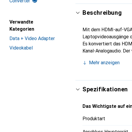
Converter
Beschreibung
Verwandte
Kategorien
Mit dem HDMI-auf-VGA-
Laptopvideoausgänge od
Data + Video Adapter
Es konvertiert das HDM
Videokabel
Kanal-Analogaudio. Der 
1080p. Das spart Kosten
Mehr anzeigen
reduziert Zeit und Aufw
Spezifikationen
Das Wichtigste auf ein
Produktart
Anschluss Hauptgerät