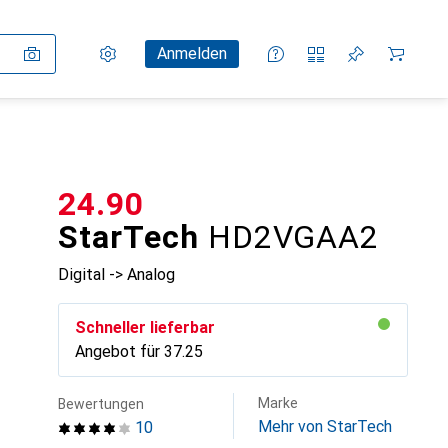
Einstellungen
Kundenkonto
Vergleichslisten
Merklisten
Warenkorb
Anmelden
CHF
24.90
StarTech
HD2VGAA2
Digital -> Analog
Schneller lieferbar
Angebot für
CHF
37.25
Marke
Bewertungen
Mehr von StarTech
10