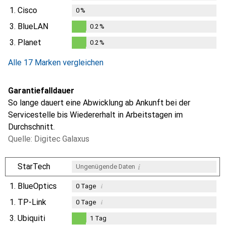
1.
Cisco
0
%
3.
BlueLAN
0.2
%
0.2
%
3.
Planet
0.2
%
0.2
%
Alle 17 Marken vergleichen
Garantiefalldauer
So lange dauert eine Abwicklung ab Ankunft bei der
Servicestelle bis Wiedererhalt in Arbeitstagen im
Durchschnitt.
Quelle: Digitec Galaxus
i
StarTech
Ungenügende Daten
1.
BlueOptics
i
0
Tage
1.
TP-Link
i
0
Tage
3.
Ubiquiti
1
Tag