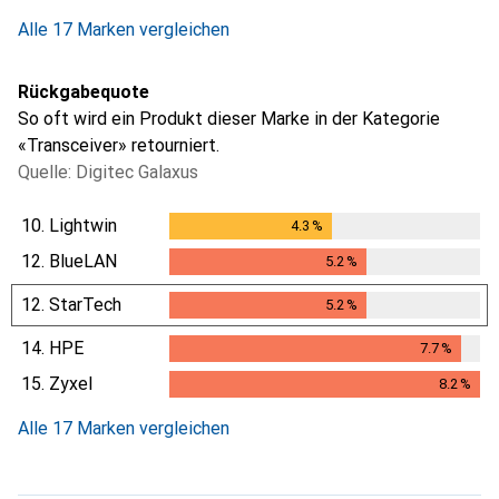
i
Ungenügende Daten
1
Tag
Alle 17 Marken vergleichen
Rückgabequote
So oft wird ein Produkt dieser Marke in der Kategorie
«Transceiver» retourniert.
Quelle: Digitec Galaxus
10.
Lightwin
4.3
%
4.3
%
12.
BlueLAN
5.2
%
5.2
%
12.
StarTech
5.2
%
5.2
%
14.
HPE
7.7
%
7.7
%
15.
Zyxel
8.2
%
8.2
%
Alle 17 Marken vergleichen