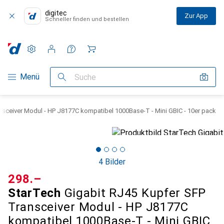
digitec
Zur App
Schneller finden und bestellen
Einstellungen
Kundenkonto
Vergleichslisten
Merklisten
Warenkorb
Navigation nach Kategorien
Menü
Suche
nsceiver Modul - HP J8177C kompatibel 1000Base-T - Mini GBIC - 10er pack
4 Bilder
CHF
298.–
StarTech
Gigabit RJ45 Kupfer SFP
Transceiver Modul - HP J8177C
kompatibel 1000Base-T - Mini GBIC