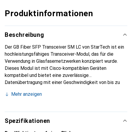
Produktinformationen
Beschreibung
Der GB Fiber SFP Transceiver SM LC von StarTech ist ein
hochleistungsfähiges Transceiver-Modul, das für die
Verwendung in Glasfasernetzwerken konzipiert wurde.
Dieses Modul ist mit Cisco-kompatiblen Geräten
kompatibel und bietet eine zuverlässige
Datenübertragung mit einer Geschwindigkeit von bis zu
1,25 Gbit/s. Mit einer Wellenlänge von 1310 nm ermöglicht
Mehr anzeigen
es eine maximale Übertragungsreichweite von bis zu 10
km, was es ideal für Anwendungen in grossen Netzwerken
macht. Der SFP (Mini-GBIC)-Formfaktor sorgt für eine
einfache Integration in bestehende Systeme, während der
Spezifikationen
LC-Anschluss eine sichere und stabile Verbindung
gewährleistet. Das Modul ist Hot-Swap-fähig, was