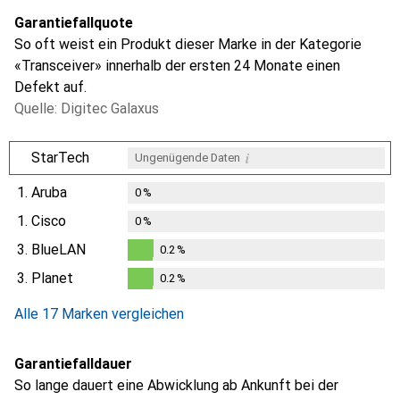
Garantiefallquote
So oft weist ein Produkt dieser Marke in der Kategorie
«Transceiver» innerhalb der ersten 24 Monate einen
Defekt auf.
Quelle: Digitec Galaxus
i
StarTech
Ungenügende Daten
1.
Aruba
0
%
1.
Cisco
0
%
3.
BlueLAN
0.2
%
0.2
%
3.
Planet
0.2
%
0.2
%
Alle 17 Marken vergleichen
Garantiefalldauer
So lange dauert eine Abwicklung ab Ankunft bei der