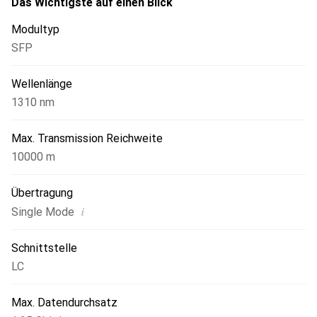
Das Wichtigste auf einen Blick
bedeutet, dass es ohne Unterbrechung des Netzwerks
Modultyp
installiert oder ausgetauscht werden kann. Es ist eine
SFP
ausgezeichnete Wahl für Unternehmen, die eine
leistungsstarke und zuverlässige Lösung für ihre
Wellenlänge
Glasfaserverbindungen suchen.
1310 nm
Max. Transmission Reichweite
10000 m
Übertragung
i
Single Mode
Schnittstelle
LC
Max. Datendurchsatz