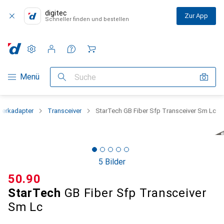
digitec
Zur App
Schneller finden und bestellen
Einstellungen
Kundenkonto
Vergleichslisten
Merklisten
Warenkorb
Navigation nach Kategorien
Menü
Suche
werkadapter
Transceiver
StarTech GB Fiber Sfp Transceiver Sm Lc
5 Bilder
CHF
50.90
StarTech
GB Fiber Sfp Transceiver
Sm Lc