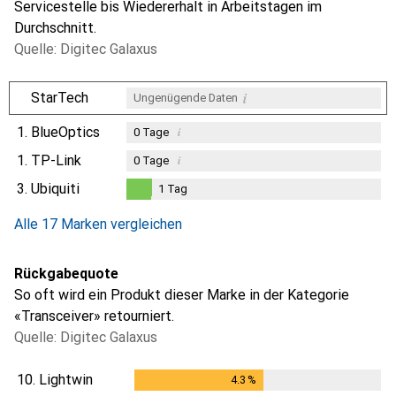
Servicestelle bis Wiedererhalt in Arbeitstagen im
Durchschnitt.
Quelle: Digitec Galaxus
i
StarTech
Ungenügende Daten
1.
BlueOptics
i
0
Tage
1.
TP-Link
i
0
Tage
3.
Ubiquiti
1
Tag
i
Ungenügende Daten
1
Tag
Alle 17 Marken vergleichen
Rückgabequote
So oft wird ein Produkt dieser Marke in der Kategorie
«Transceiver» retourniert.
Quelle: Digitec Galaxus
10.
Lightwin
4.3
%
4.3
%