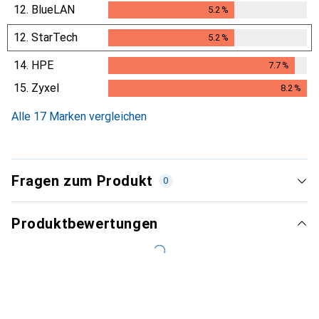
12.
BlueLAN
5.2
%
5.2
%
12.
StarTech
5.2
%
5.2
%
14.
HPE
7.7
%
7.7
%
15.
Zyxel
8.2
%
8.2
%
Alle 17 Marken vergleichen
Fragen zum Produkt
0
Produktbewertungen