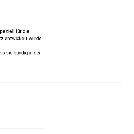
eziell für die
z entwickelt wurde.
ss sie bündig in den
 während des
ützung des USB
n sie mit UASP-
ese ExpressCard ist
en Lösung für