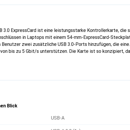
3.0 ExpressCard ist eine leistungsstarke Kontrollerkarte, die sp
nschlüssen in Laptops mit einem 54-mm-ExpressCard-Steckplat
 Benutzer zwei zusätzliche USB 3.0-Ports hinzufügen, die eine
on bis zu 5 Gbit/s unterstützen. Die Karte ist so konzipiert, da
erden kann, was sie ideal für den mobilen Einsatz macht, da sie
sragt und somit vor Beschädigungen geschützt ist. Die Unterst
 (UASP) ermöglicht eine signifikante Leistungssteigerung, wen
et wird, was die Effizienz bei der Datenübertragung erhöht. Di
Windows-Betriebssystemen kompatibel, was sie zu einer flexibl
zerbedürfnisse macht.
en Blick
USB-A