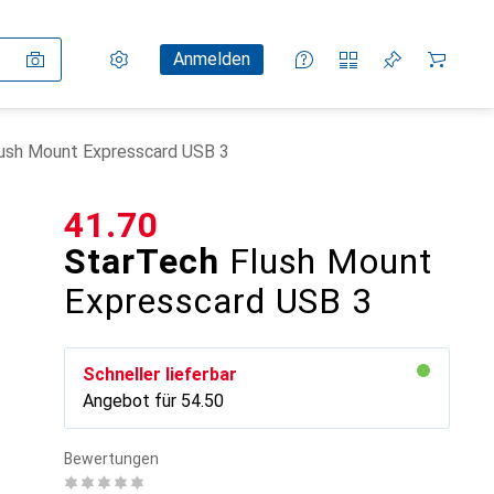
Einstellungen
Kundenkonto
Vergleichslisten
Merklisten
Warenkorb
Anmelden
ush Mount Expresscard USB 3
CHF
41.70
StarTech
Flush Mount
Expresscard USB 3
Schneller lieferbar
Angebot für
CHF
54.50
Bewertungen