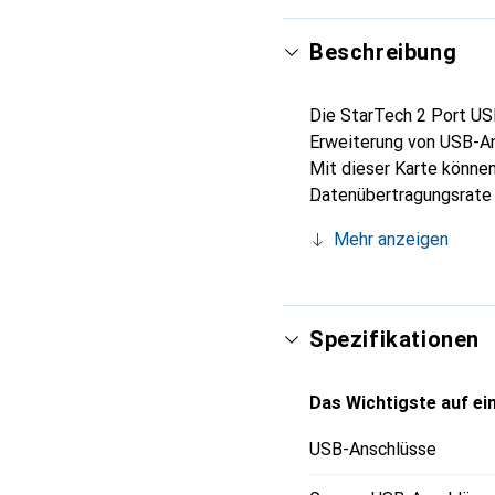
Beschreibung
Die StarTech 2 Port USB 
Erweiterung von USB-A
Mit dieser Karte können
Datenübertragungsrate v
Steckplatz integriert w
Mehr anzeigen
Transports nicht herau
Attached SCSI Protocol
fähigen Geräten verwend
mit einer Vielzahl von 
Spezifikationen
unterschiedliche Benut
Das Wichtigste auf ein
USB-Anschlüsse