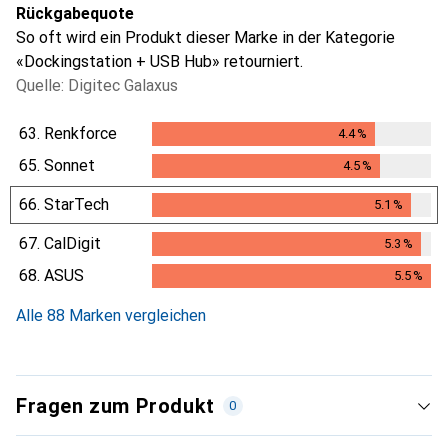
Rückgabequote
So oft wird ein Produkt dieser Marke in der Kategorie
«Dockingstation + USB Hub» retourniert.
Quelle: Digitec Galaxus
63.
Renkforce
4.4
%
4.4
%
65.
Sonnet
4.5
%
4.5
%
66.
StarTech
5.1
%
5.1
%
67.
CalDigit
5.3
%
5.3
%
68.
ASUS
5.5
%
5.5
%
Alle 88 Marken vergleichen
Fragen zum Produkt
0