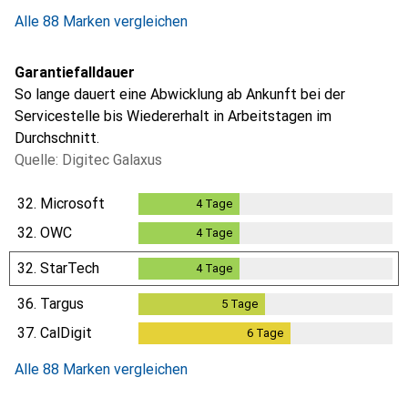
Alle 88 Marken vergleichen
Garantiefalldauer
So lange dauert eine Abwicklung ab Ankunft bei der
Servicestelle bis Wiedererhalt in Arbeitstagen im
Durchschnitt.
Quelle: Digitec Galaxus
32.
Microsoft
4
Tage
4
Tage
32.
OWC
4
Tage
4
Tage
32.
StarTech
4
Tage
4
Tage
36.
Targus
5
Tage
5
Tage
37.
CalDigit
6
Tage
6
Tage
Alle 88 Marken vergleichen