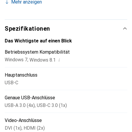
Mehr anzeigen
USB-C-Dock bietet einen Ladestrom von 60 W und fünf
USB 3.0-Anschlüsse für den Anschluss von Geräten. Mit
dem einfachen Einrichten von zwei Monitoren ist das Dock
ideal für den Einsatz in Büro-Workstations geeignet.
Spezifikationen
Das Wichtigste auf einen Blick
Betriebssystem Kompatibilität
i
Windows 7
,
Windows 8.1
Hauptanschluss
USB-C
Genaue USB-Anschlüsse
USB-A 3.0 (4x)
,
USB-C 3.0 (1x)
Video-Anschlüsse
DVI (1x)
,
HDMI (2x)