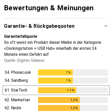
Bewertungen & Meinungen
Garantie- & Rückgabequoten
Garantiefallquote
So oft weist ein Produkt dieser Marke in der Kategorie
«Dockingstation + USB Hub» innerhalb der ersten 24
Monate einen Defekt auf.
Quelle: Digitec Galaxus
54.
PhoneLook
1
%
1
%
54.
Sandberg
1
%
1
%
61.
StarTech
1.1
%
1.1
%
62.
Manhattan
1.2
%
1.2
%
62.
Nedis
1.2
%
1.2
%