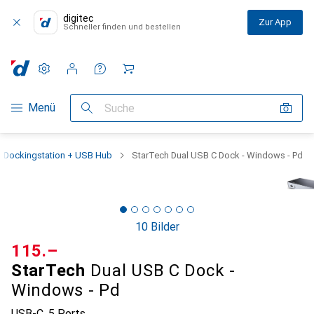
digitec
Zur App
Schneller finden und bestellen
Einstellungen
Kundenkonto
Vergleichslisten
Merklisten
Warenkorb
Navigation nach Kategorien
Menü
Suche
Dockingstation + USB Hub
StarTech Dual USB C Dock - Windows - Pd
10 Bilder
CHF
115.–
StarTech
Dual USB C Dock -
Windows - Pd
USB-C, 5 Ports