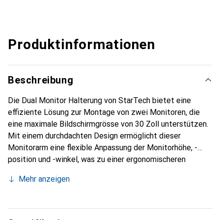
Produktinformationen
Beschreibung
Die Dual Monitor Halterung von StarTech bietet eine
effiziente Lösung zur Montage von zwei Monitoren, die
eine maximale Bildschirmgrösse von 30 Zoll unterstützen.
Mit einem durchdachten Design ermöglicht dieser
Monitorarm eine flexible Anpassung der Monitorhöhe, -
position und -winkel, was zu einer ergonomischeren
Arbeitsumgebung beiträgt. Die Halterung ist für Monitore
Mehr anzeigen
mit einem Gewicht von bis zu 8 kg pro Arm geeignet und
sorgt dafür, dass wertvoller Platz auf dem Schreibtisch
freigehalten wird. Durch die integrierten USB-
Passthrough-Ports und Audio-Anschlüsse wird der Zugriff