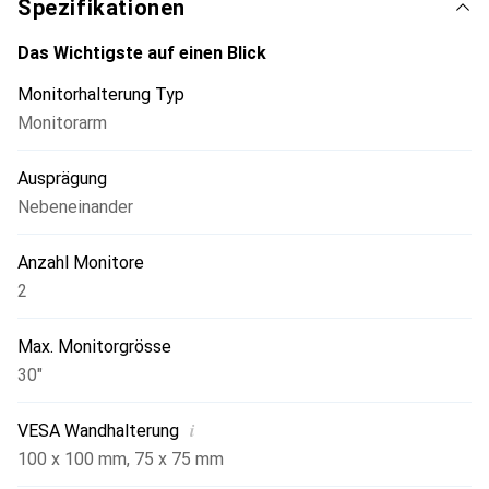
Spezifikationen
auf wichtige Verbindungen erleichtert, sodass Mikrofone,
Headsets oder USB-Geräte bequem angeschlossen
Das Wichtigste auf einen Blick
werden können, ohne dass man sich umständlich bücken
Monitorhalterung Typ
muss. Das Kabelmanagement-System sorgt dafür, dass
Monitorarm
alle Kabel ordentlich verstaut sind, was zu einem
aufgeräumten Arbeitsplatz beiträgt. Diese Halterung ist
Ausprägung
eine ideale Wahl für alle, die ihre Produktivität steigern
und gleichzeitig eine saubere und organisierte
Nebeneinander
Arbeitsumgebung schaffen möchten.
Anzahl Monitore
2
Max. Monitorgrösse
30"
i
VESA Wandhalterung
100 x 100 mm
,
75 x 75 mm