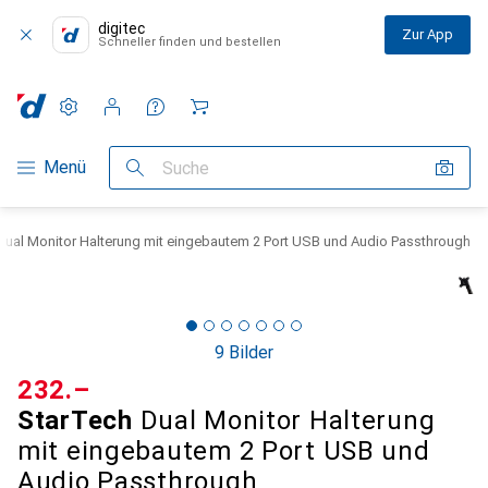
digitec
Zur App
Schneller finden und bestellen
Einstellungen
Kundenkonto
Vergleichslisten
Merklisten
Warenkorb
Navigation nach Kategorien
Menü
Suche
Dual Monitor Halterung mit eingebautem 2 Port USB und Audio Passthrough
9 Bilder
CHF
232.–
StarTech
Dual Monitor Halterung
mit eingebautem 2 Port USB und
Audio Passthrough