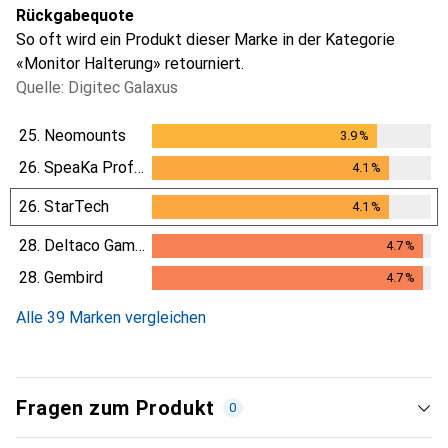
Rückgabequote
So oft wird ein Produkt dieser Marke in der Kategorie
«Monitor Halterung» retourniert.
Quelle: Digitec Galaxus
25.
Neomounts
3.9
%
3.9
%
26.
SpeaKa Professional
4.1
%
4.1
%
26.
StarTech
4.1
%
4.1
%
28.
Deltaco Gaming
4.7
%
4.7
%
28.
Gembird
4.7
%
4.7
%
Alle 39 Marken vergleichen
Fragen zum Produkt
0