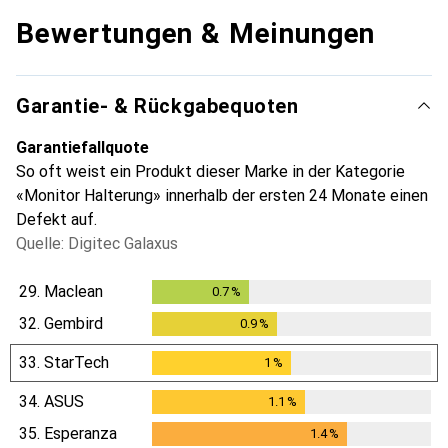
Bewertungen & Meinungen
Garantie- & Rückgabequoten
Garantiefallquote
So oft weist ein Produkt dieser Marke in der Kategorie
«Monitor Halterung» innerhalb der ersten 24 Monate einen
Defekt auf.
Quelle: Digitec Galaxus
29.
Maclean
0.7
%
0.7
%
32.
Gembird
0.9
%
0.9
%
33.
StarTech
1
%
1
%
34.
ASUS
1.1
%
1.1
%
35.
Esperanza
1.4
%
1.4
%