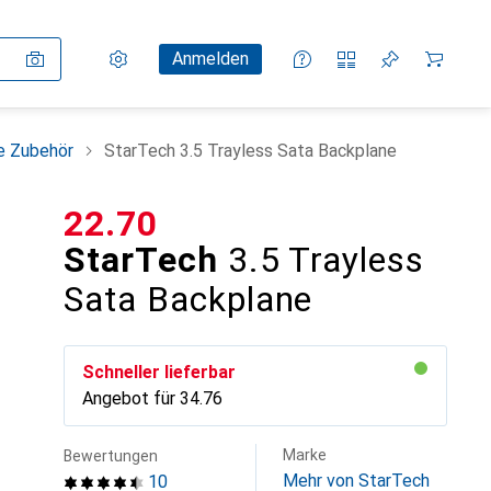
Einstellungen
Kundenkonto
Vergleichslisten
Merklisten
Warenkorb
Anmelden
e Zubehör
StarTech 3.5 Trayless Sata Backplane
CHF
22.70
StarTech
3.5 Trayless
Sata Backplane
Schneller lieferbar
Angebot für
CHF
34.76
Marke
Bewertungen
Mehr von StarTech
10