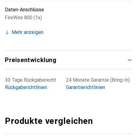
keine PCI Express-Karte normaler Grösse verwendet
werden kann.
Daten-Anschlüsse
FireWire 800 (1x)
Mehr anzeigen
Preisentwicklung
30 Tage Rückgaberecht
24 Monate Garantie (Bring-In)
Rückgaberichtlinien
Garantierichtlinien
Produkte vergleichen