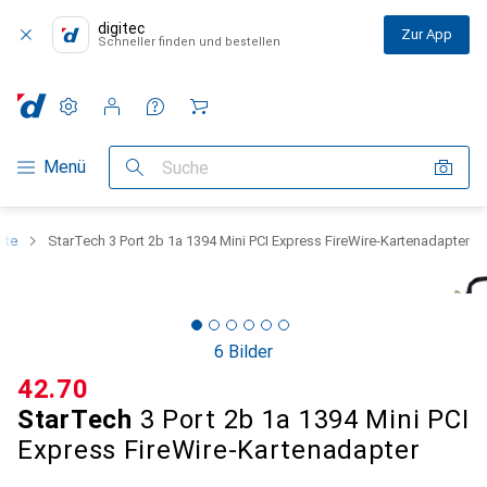
digitec
Zur App
Schneller finden und bestellen
Einstellungen
Kundenkonto
Vergleichslisten
Merklisten
Warenkorb
Navigation nach Kategorien
Menü
Suche
rte
StarTech 3 Port 2b 1a 1394 Mini PCI Express FireWire-Kartenadapter
6 Bilder
CHF
42.70
StarTech
3 Port 2b 1a 1394 Mini PCI
Express FireWire-Kartenadapter