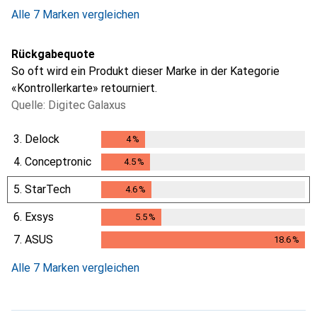
Alle 7 Marken vergleichen
Rückgabequote
So oft wird ein Produkt dieser Marke in der Kategorie
«Kontrollerkarte» retourniert.
Quelle: Digitec Galaxus
3.
Delock
4
%
4
%
4.
Conceptronic
4.5
%
4.5
%
5.
StarTech
4.6
%
4.6
%
6.
Exsys
5.5
%
5.5
%
7.
ASUS
18.6
%
18.6
%
Alle 7 Marken vergleichen