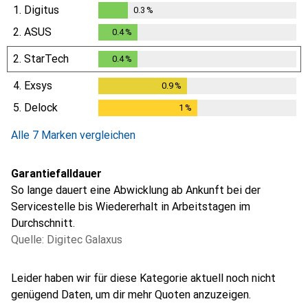
1.
Digitus
0.3
%
0.3
%
2.
ASUS
0.4
%
0.4
%
2.
StarTech
0.4
%
0.4
%
4.
Exsys
0.9
%
0.9
%
5.
Delock
1
%
1
%
Alle 7 Marken vergleichen
Garantiefalldauer
So lange dauert eine Abwicklung ab Ankunft bei der
Servicestelle bis Wiedererhalt in Arbeitstagen im
Durchschnitt.
Quelle: Digitec Galaxus
i
i
i
i
i
Ungenügende Daten
Ungenügende Daten
Ungenügende Daten
Ungenügende Daten
Ungenügende Daten
Leider haben wir für diese Kategorie aktuell noch nicht
genügend Daten, um dir mehr Quoten anzuzeigen.