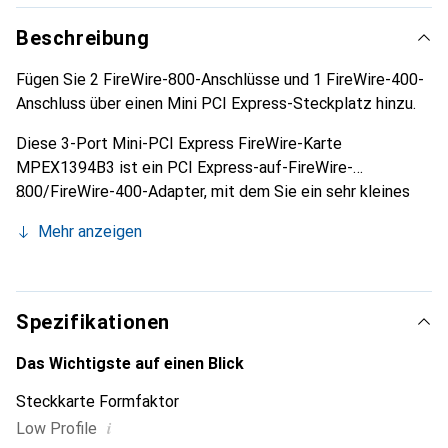
Beschreibung
Fügen Sie 2 FireWire-800-Anschlüsse und 1 FireWire-400-
Anschluss über einen Mini PCI Express-Steckplatz hinzu.
Diese 3-Port Mini-PCI Express FireWire-Karte
MPEX1394B3 ist ein PCI Express-auf-FireWire-
800/FireWire-400-Adapter, mit dem Sie ein sehr kleines
oder eingebettetes System um eine externe FireWire-
Mehr anzeigen
Verbindung erweitern können. Die PCIe-FireWire-Karte
verfügt über zwei FireWire-800-Ports und einen FireWire-
400-Port. Diese Adapterkarte unterstützt zudem die
neuesten externen FireWire-Speichergeräte bei
Spezifikationen
Datenübertragungsgeschwindigkeiten von bis zu 800
MBit/s. Aufgrund ihrer geringen Grösse ist die Mini PCI
Das Wichtigste auf einen Blick
Express-Adapterkarte zur Verwendung mit den neuesten
Steckkarte Formfaktor
sehr kleinen Computersystemen wie Mini-ITX oder
i
Low Profile
individuellen eingebetteten Lösungen geeignet, bei denen