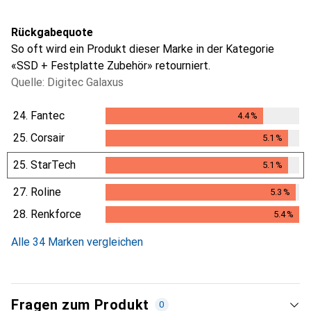
Rückgabequote
So oft wird ein Produkt dieser Marke in der Kategorie
«SSD + Festplatte Zubehör» retourniert.
Quelle: Digitec Galaxus
24.
Fantec
4.4
%
4.4
%
25.
Corsair
5.1
%
5.1
%
25.
StarTech
5.1
%
5.1
%
27.
Roline
5.3
%
5.3
%
28.
Renkforce
5.4
%
5.4
%
Alle 34 Marken vergleichen
Fragen zum Produkt
0