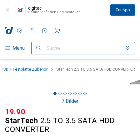
digitec
Zur App
Schneller finden und bestellen
Einstellungen
Kundenkonto
Vergleichslisten
Merklisten
Warenkorb
Navigation nach Kategorien
Menü
Suche
SSD + Festplatte Zubehör
StarTech 2.5 TO 3.5 SATA HDD CONVERTER
7 Bilder
CHF
19.90
StarTech
2.5 TO 3.5 SATA HDD
CONVERTER