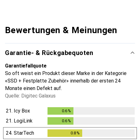
Bewertungen & Meinungen
Garantie- & Rückgabequoten
Garantiefallquote
So oft weist ein Produkt dieser Marke in der Kategorie
«SSD + Festplatte Zubehör» innerhalb der ersten 24
Monate einen Defekt auf.
Quelle: Digitec Galaxus
21.
Icy Box
0.6
%
0.6
%
21.
LogiLink
0.6
%
0.6
%
24.
StarTech
0.8
%
0.8
%