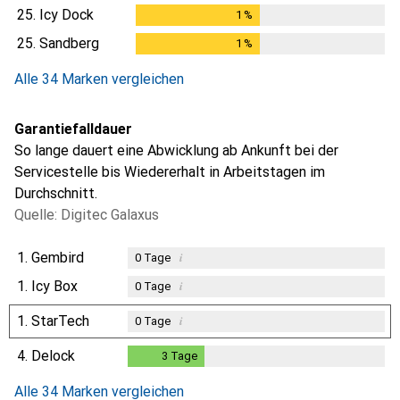
25.
Icy Dock
1
%
1
%
25.
Sandberg
1
%
1
%
Alle 34 Marken vergleichen
Garantiefalldauer
So lange dauert eine Abwicklung ab Ankunft bei der
Servicestelle bis Wiedererhalt in Arbeitstagen im
Durchschnitt.
Quelle: Digitec Galaxus
1.
Gembird
i
0
Tage
1.
Icy Box
i
0
Tage
1.
StarTech
i
0
Tage
4.
Delock
3
Tage
3
Tage
Alle 34 Marken vergleichen