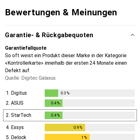
Bewertungen & Meinungen
Garantie- & Rückgabequoten
Garantiefallquote
So oft weist ein Produkt dieser Marke in der Kategorie
«Kontrollerkarte» innerhalb der ersten 24 Monate einen
Defekt auf.
Quelle: Digitec Galaxus
1.
Digitus
0.3
%
0.3
%
2.
ASUS
0.4
%
0.4
%
2.
StarTech
0.4
%
0.4
%
4.
Exsys
0.9
%
0.9
%
5.
Delock
1
%
1
%