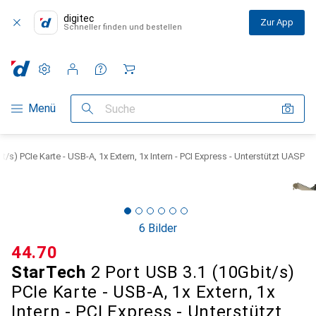
digitec
Zur App
Schneller finden und bestellen
Einstellungen
Kundenkonto
Vergleichslisten
Merklisten
Warenkorb
Navigation nach Kategorien
Menü
Suche
/s) PCIe Karte - USB-A, 1x Extern, 1x Intern - PCI Express - Unterstützt UASP
6 Bilder
CHF
44.70
StarTech
2 Port USB 3.1 (10Gbit/s)
PCIe Karte - USB-A, 1x Extern, 1x
Intern - PCI Express - Unterstützt