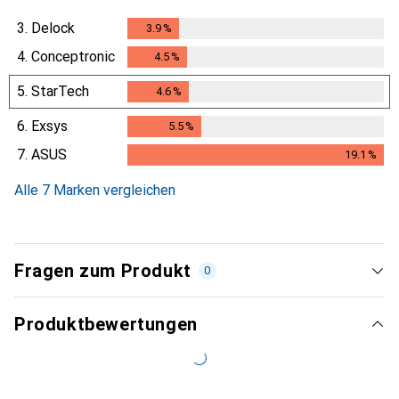
3.
Delock
3.9
%
3.9
%
4.
Conceptronic
4.5
%
4.5
%
5.
StarTech
4.6
%
4.6
%
6.
Exsys
5.5
%
5.5
%
7.
ASUS
19.1
%
19.1
%
Alle 7 Marken vergleichen
Fragen zum Produkt
0
Produktbewertungen