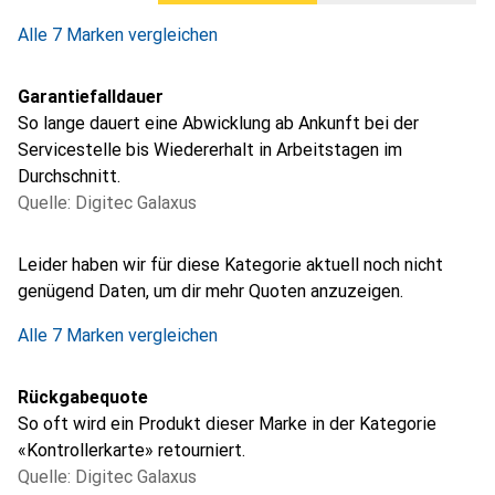
Alle 7 Marken vergleichen
Garantiefalldauer
So lange dauert eine Abwicklung ab Ankunft bei der
Servicestelle bis Wiedererhalt in Arbeitstagen im
Durchschnitt.
Quelle: Digitec Galaxus
i
i
i
i
i
Ungenügende Daten
Ungenügende Daten
Ungenügende Daten
Ungenügende Daten
Ungenügende Daten
Leider haben wir für diese Kategorie aktuell noch nicht
genügend Daten, um dir mehr Quoten anzuzeigen.
Alle 7 Marken vergleichen
Rückgabequote
So oft wird ein Produkt dieser Marke in der Kategorie
«Kontrollerkarte» retourniert.
Quelle: Digitec Galaxus