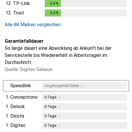
12.
TP-Link
0.4
%
0.4
%
12.
Trust
0.4
%
0.4
%
Alle 88 Marken vergleichen
Garantiefalldauer
So lange dauert eine Abwicklung ab Ankunft bei der
Servicestelle bis Wiedererhalt in Arbeitstagen im
Durchschnitt.
Quelle: Digitec Galaxus
i
Speedlink
Ungenügende Daten
1.
Conceptronic
i
0
Tage
1.
Delock
i
0
Tage
1.
Dicota
i
0
Tage
1.
Digitec
i
0
Tage