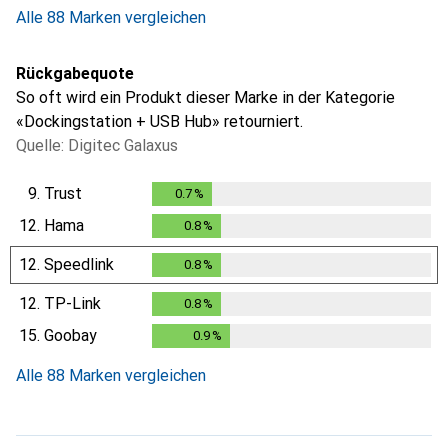
Alle 88 Marken vergleichen
Rückgabequote
So oft wird ein Produkt dieser Marke in der Kategorie
«Dockingstation + USB Hub» retourniert.
Quelle: Digitec Galaxus
9.
Trust
0.7
%
0.7
%
12.
Hama
0.8
%
0.8
%
12.
Speedlink
0.8
%
0.8
%
12.
TP-Link
0.8
%
0.8
%
15.
Goobay
0.9
%
0.9
%
Alle 88 Marken vergleichen