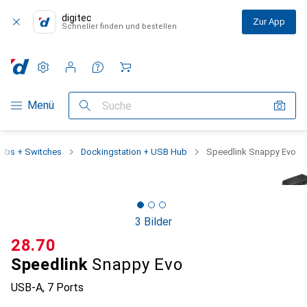
digitec
Zur App
Schneller finden und bestellen
Einstellungen
Kundenkonto
Vergleichslisten
Merklisten
Warenkorb
Navigation nach Kategorien
Menü
Suche
ubs + Switches
Dockingstation + USB Hub
Speedlink Snappy Evo
3 Bilder
CHF
28.70
Speedlink
Snappy Evo
USB-A, 7 Ports