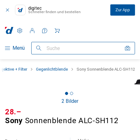
digitec
Zur App
Schneller finden und bestellen
Einstellungen
Kundenkonto
Vergleichslisten
Merklisten
Warenkorb
Navigation nach Kategorien
Menü
Suche
bjektive + Filter
Gegenlichtblende
Sony Sonnenblende ALC-SH112
2 Bilder
CHF
28.–
Sony
Sonnenblende ALC-SH112