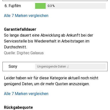
0.2
%
6.
Fujifilm
0.3
%
0.3
%
Alle 7 Marken vergleichen
Garantiefalldauer
So lange dauert eine Abwicklung ab Ankunft bei der
Servicestelle bis Wiedererhalt in Arbeitstagen im
Durchschnitt.
Quelle: Digitec Galaxus
i
Sony
Ungenügende Daten
i
i
i
i
Ungenügende Daten
Ungenügende Daten
Ungenügende Daten
Ungenügende Daten
Leider haben wir für diese Kategorie aktuell noch nicht
genügend Daten, um dir mehr Quoten anzuzeigen.
Alle 7 Marken vergleichen
Rückgabequote