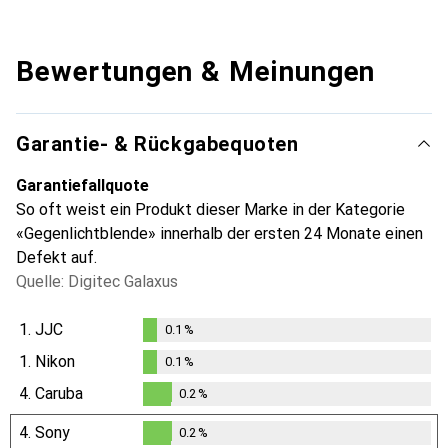
Bewertungen & Meinungen
Garantie- & Rückgabequoten
Garantiefallquote
So oft weist ein Produkt dieser Marke in der Kategorie
«Gegenlichtblende» innerhalb der ersten 24 Monate einen
Defekt auf.
Quelle: Digitec Galaxus
1.
JJC
0.1
%
0.1
%
1.
Nikon
0.1
%
0.1
%
4.
Caruba
0.2
%
0.2
%
4.
Sony
0.2
%