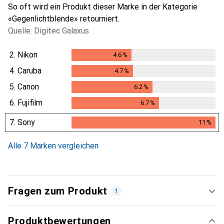
So oft wird ein Produkt dieser Marke in der Kategorie
«Gegenlichtblende» retourniert.
Quelle: Digitec Galaxus
2.
Nikon
4.6
%
4.6
%
4.
Caruba
4.7
%
4.7
%
5.
Canon
6.2
%
6.2
%
6.
Fujifilm
6.7
%
6.7
%
7.
Sony
11
%
11
%
Alle 7 Marken vergleichen
Fragen zum Produkt
1
Produktbewertungen