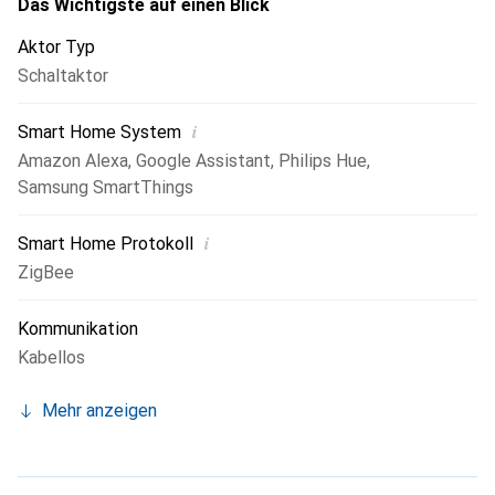
koppeln. Es unterstützt die Einstellung der Smart-Szene,
Das Wichtigste auf einen Blick
um verbundene Geräte auszulösen, und behält die
Aktor Typ
Szenenverknüpfung mit Sonoff-Smart-Geräten bei.
Schaltaktor
i
Smart Home System
Amazon Alexa
,
Google Assistant
,
Philips Hue
,
Samsung SmartThings
i
Smart Home Protokoll
ZigBee
Kommunikation
Kabellos
Mehr anzeigen