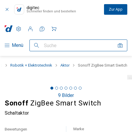
digitec
Zur App
Schneller finden und bestellen
Einstellungen
Kundenkonto
Vergleichslisten
Merklisten
Warenkorb
Navigation nach Kategorien
Menü
Suche
ik
Robotik + Elektrotechnik
Aktor
Sonoff ZigBee Smart Switch
9 Bilder
Sonoff
ZigBee Smart Switch
Schaltaktor
Marke
Bewertungen