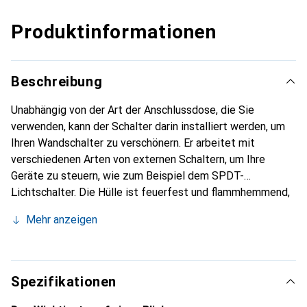
Produktinformationen
Beschreibung
Unabhängig von der Art der Anschlussdose, die Sie
verwenden, kann der Schalter darin installiert werden, um
Ihren Wandschalter zu verschönern. Er arbeitet mit
verschiedenen Arten von externen Schaltern, um Ihre
Geräte zu steuern, wie zum Beispiel dem SPDT-
Lichtschalter. Die Hülle ist feuerfest und flammhemmend,
was den Brandschutz verbessert, wenn ZBMini mit Ihren
Mehr anzeigen
Geräten arbeitet. Das ZigBee 3.0-Protokoll mit AES-128-
Verschlüsselung hält Ihre Gerätedaten sicher und für
neugierige Blicke unlesbar. Unterstützt das ZigBee 3.0-
Protokoll, können Sie es schnell zu Sonoff ZBBridge
Spezifikationen
hinzufügen und sie mit einem einzigen Antippen der App