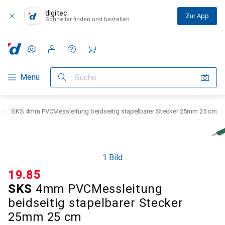
digitec
Zur App
Schneller finden und bestellen
Einstellungen
Kundenkonto
Vergleichslisten
Merklisten
Warenkorb
Navigation nach Kategorien
Menü
Suche
SKS 4mm PVCMessleitung beidseitig stapelbarer Stecker 25mm 25 cm
1 Bild
CHF
19.85
SKS
4mm PVCMessleitung
beidseitig stapelbarer Stecker
25mm 25 cm