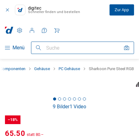
digitec
Zur App
Schneller finden und bestellen
Einstellungen
Kundenkonto
Vergleichslisten
Merklisten
Warenkorb
Navigation nach Kategorien
Menü
Suche
 Komponenten
Gehäuse
PC Gehäuse
Sharkoon Pure Steel RGB
9 Bilder
1 Video
−18%
CHF
65.50
statt
CHF
80.–