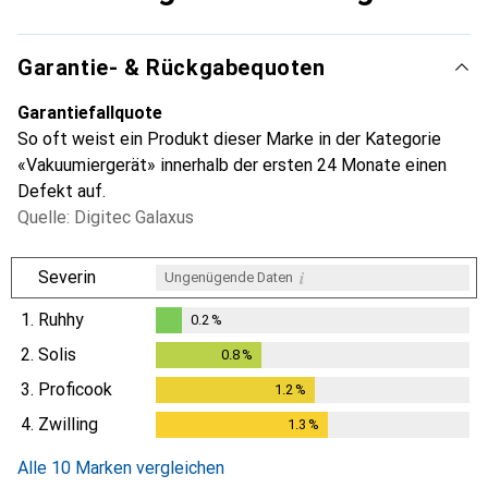
Garantie- & Rückgabequoten
Garantiefallquote
So oft weist ein Produkt dieser Marke in der Kategorie
«Vakuumiergerät» innerhalb der ersten 24 Monate einen
Defekt auf.
Quelle: Digitec Galaxus
i
Severin
Ungenügende Daten
1.
Ruhhy
0.2
%
0.2
%
2.
Solis
0.8
%
0.8
%
3.
Proficook
1.2
%
1.2
%
4.
Zwilling
1.3
%
1.3
%
Alle 10 Marken vergleichen