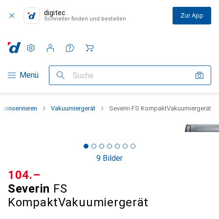
digitec
Zur App
Schneller finden und bestellen
Einstellungen
Kundenkonto
Vergleichslisten
Merklisten
Warenkorb
Navigation nach Kategorien
Menü
Suche
Konservieren
Vakuumiergerät
Severin FS KompaktVakuumiergerät
9 Bilder
CHF
104.–
Severin
FS
KompaktVakuumiergerät