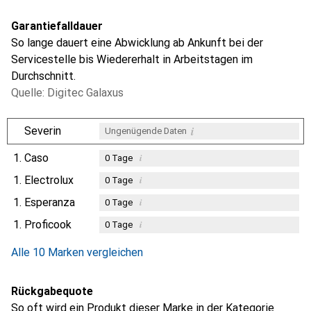
Garantiefalldauer
So lange dauert eine Abwicklung ab Ankunft bei der
Servicestelle bis Wiedererhalt in Arbeitstagen im
Durchschnitt.
Quelle: Digitec Galaxus
i
Severin
Ungenügende Daten
1.
Caso
i
0
Tage
1.
Electrolux
i
0
Tage
1.
Esperanza
i
0
Tage
1.
Proficook
i
0
Tage
Alle 10 Marken vergleichen
Rückgabequote
So oft wird ein Produkt dieser Marke in der Kategorie