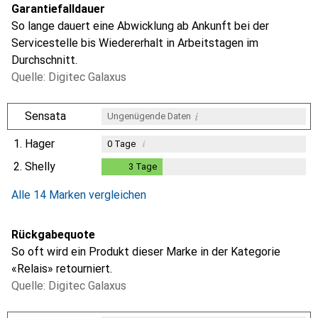
Garantiefalldauer
So lange dauert eine Abwicklung ab Ankunft bei der
Servicestelle bis Wiedererhalt in Arbeitstagen im
Durchschnitt.
Quelle: Digitec Galaxus
i
Sensata
Ungenügende Daten
1.
Hager
i
0
Tage
2.
Shelly
3
Tage
3
Tage
i
i
Ungenügende Daten
Ungenügende Daten
Alle 14 Marken vergleichen
Rückgabequote
So oft wird ein Produkt dieser Marke in der Kategorie
«Relais» retourniert.
Quelle: Digitec Galaxus