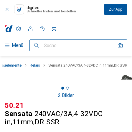
digitec
Zur App
Schneller finden und bestellen
Einstellungen
Kundenkonto
Vergleichslisten
Merklisten
Warenkorb
Navigation nach Kategorien
Menü
Suche
 Bauelemente
Relais
Sensata 240VAC/3A,4-32VDC in,11mm,DR SSR
2 Bilder
CHF
50.21
Sensata
240VAC/3A,4-32VDC
in,11mm,DR SSR