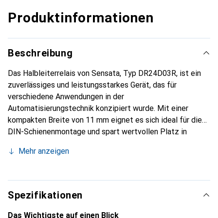
Produktinformationen
Beschreibung
Das Halbleiterrelais von Sensata, Typ DR24D03R, ist ein
zuverlässiges und leistungsstarkes Gerät, das für
verschiedene Anwendungen in der
Automatisierungstechnik konzipiert wurde. Mit einer
kompakten Breite von 11 mm eignet es sich ideal für die
DIN-Schienenmontage und spart wertvollen Platz in
Schaltschränken. Das Relais bietet eine sofortige
Mehr anzeigen
Schaltfunktion und ist in der Lage, Lasten von bis zu 3 A
bei einer maximalen Spannung von 280 V zu steuern. Die
Eingangsspannung kann zwischen 4 V und 32 V variieren,
was eine flexible Anpassung an unterschiedliche
Spezifikationen
Steuerungssysteme ermöglicht. Die
Schraubklemmenanschlüsse sorgen für eine sichere und
Das Wichtigste auf einen Blick