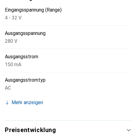
einfache Installation. Das Gerät erfüllt die Normen UL
Eingangsspannung (Range)
Listed und CE, was seine Zuverlässigkeit und Sicherheit
4 - 32 V
unterstreicht.
Ausgangsspannung
280 V
Ausgangsstrom
150 mA
Ausgangsstromtyp
AC
Mehr anzeigen
Preisentwicklung