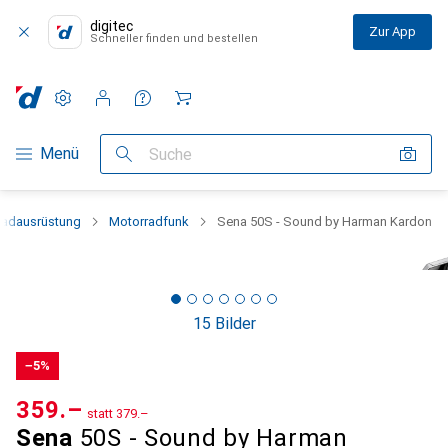
digitec
Zur App
Schneller finden und bestellen
Einstellungen
Kundenkonto
Vergleichslisten
Merklisten
Warenkorb
Navigation nach Kategorien
Menü
Suche
radausrüstung
Motorradfunk
Sena 50S - Sound by Harman Kardon
15 Bilder
−5%
CHF
359.–
statt
CHF
379.–
Sena
50S - Sound by Harman