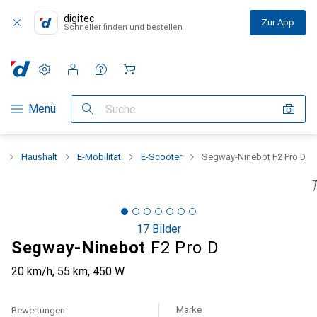
digitec
Zur App
Schneller finden und bestellen
Einstellungen
Kundenkonto
Vergleichslisten
Merklisten
Warenkorb
Navigation nach Kategorien
Menü
Suche
t
Haushalt
E-Mobilität
E-Scooter
Segway-Ninebot F2 Pro D
17 Bilder
Segway-Ninebot
F2 Pro D
20 km/h, 55 km, 450 W
Marke
Bewertungen