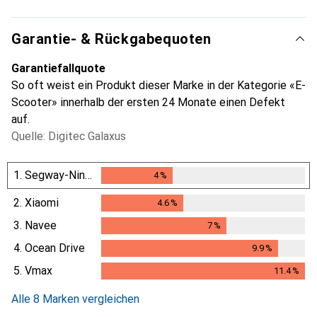
Garantie- & Rückgabequoten
Garantiefallquote
So oft weist ein Produkt dieser Marke in der Kategorie «E-
Scooter» innerhalb der ersten 24 Monate einen Defekt
auf.
Quelle: Digitec Galaxus
1.
Segway-Ninebot
4
%
4
%
2.
Xiaomi
4.6
%
4.6
%
3.
Navee
7
%
7
%
4.
Ocean Drive
9.9
%
9.9
%
5.
Vmax
11.4
%
11.4
%
Alle 8 Marken vergleichen