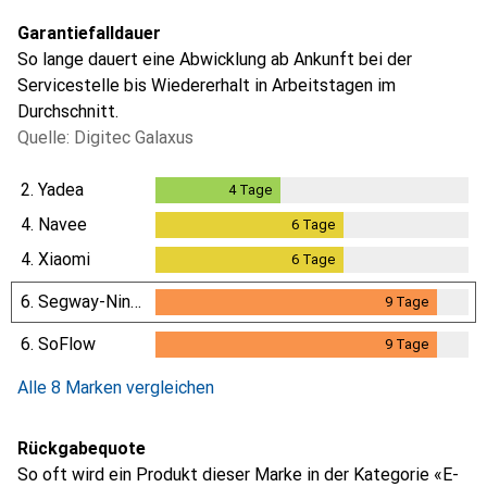
Garantiefalldauer
So lange dauert eine Abwicklung ab Ankunft bei der
Servicestelle bis Wiedererhalt in Arbeitstagen im
Durchschnitt.
Quelle: Digitec Galaxus
2.
Yadea
4
Tage
4
Tage
4.
Navee
6
Tage
6
Tage
4.
Xiaomi
6
Tage
6
Tage
6.
Segway-Ninebot
9
Tage
9
Tage
6.
SoFlow
9
Tage
9
Tage
Alle 8 Marken vergleichen
Rückgabequote
So oft wird ein Produkt dieser Marke in der Kategorie «E-