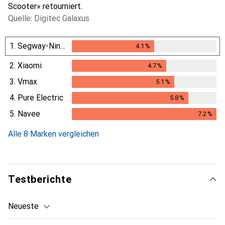
Scooter» retourniert.
Quelle: Digitec Galaxus
1.
Segway-Ninebot
4.1
%
4.1
%
2.
Xiaomi
4.7
%
4.7
%
3.
Vmax
5.1
%
5.1
%
4.
Pure Electric
5.8
%
5.8
%
5.
Navee
7.2
%
7.2
%
Alle 8 Marken vergleichen
Testberichte
Neueste