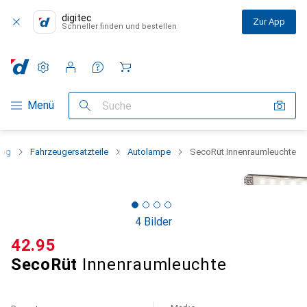
digitec
Zur App
Schneller finden und bestellen
Einstellungen
Kundenkonto
Vergleichslisten
Merklisten
Warenkorb
Navigation nach Kategorien
Menü
Suche
eug
Fahrzeugersatzteile
Autolampe
SecoRüt Innenraumleuchte
4 Bilder
CHF
42.95
SecoRüt
Innenraumleuchte