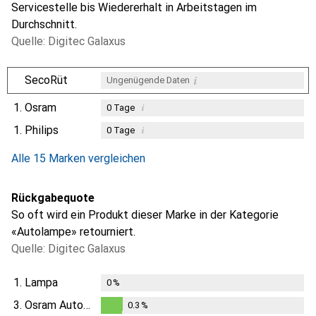
Servicestelle bis Wiedererhalt in Arbeitstagen im
Durchschnitt.
Quelle: Digitec Galaxus
i
SecoRüt
Ungenügende Daten
1.
Osram
i
0
Tage
1.
Philips
i
0
Tage
i
i
Ungenügende Daten
Ungenügende Daten
Alle 15 Marken vergleichen
Rückgabequote
So oft wird ein Produkt dieser Marke in der Kategorie
«Autolampe» retourniert.
Quelle: Digitec Galaxus
1.
Lampa
0
%
3.
Osram Automotive
0.3
%