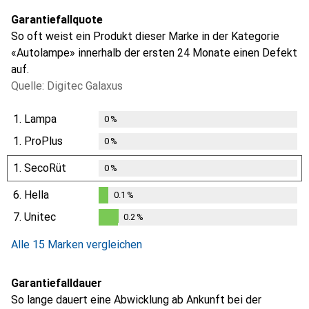
Garantiefallquote
So oft weist ein Produkt dieser Marke in der Kategorie
«Autolampe» innerhalb der ersten 24 Monate einen Defekt
auf.
Quelle: Digitec Galaxus
1.
Lampa
0
%
1.
ProPlus
0
%
1.
SecoRüt
0
%
6.
Hella
0.1
%
0.1
%
7.
Unitec
0.2
%
0.2
%
Alle 15 Marken vergleichen
Garantiefalldauer
So lange dauert eine Abwicklung ab Ankunft bei der