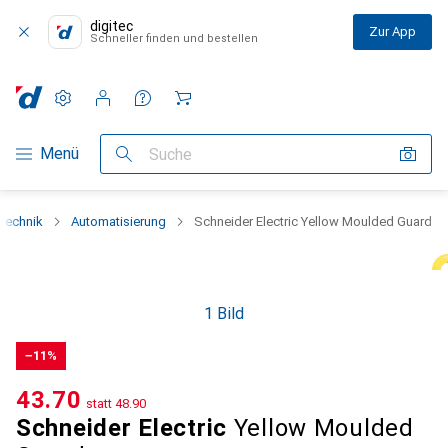
digitec
Zur App
Schneller finden und bestellen
Einstellungen
Kundenkonto
Vergleichslisten
Merklisten
Warenkorb
Navigation nach Kategorien
Menü
Suche
otechnik
Automatisierung
Schneider Electric Yellow Moulded Guard
1 Bild
−11%
CHF
43.70
statt
CHF
48.90
Schneider Electric
Yellow Moulded