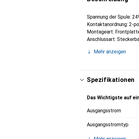
Spannung der Spule: 2
Kontaktanordnung: 2-po
Montageart: Frontplat
Anschlussart: Steckerba
Spulenwiderstand: 650
Mehr anzeigen
Max. Schaltspannung A
Max. Schaltspannung D
Anwendungstyp: Leistu
Länge: 21mm
Spezifikationen
Tiefe: 46mm
Höhe: 27mm
Das Wichtigste auf ein
Abmessungen: 21 x 46
Isolierung zwischen Spu
Ausgangsstrom
Ausgangsstromtyp
Mehr anzeigen