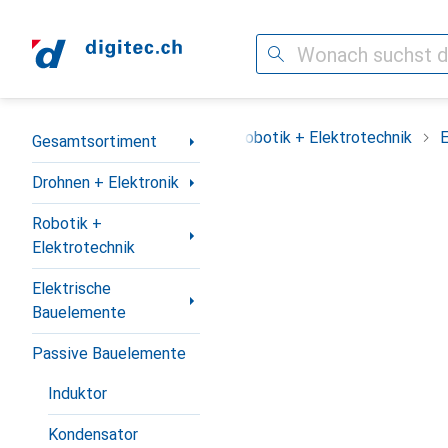
Suche
Navigation nach Kategorien
ment
Drohnen + Elektronik
Robotik + Elektrotechnik
E
Gesamtsortiment
Drohnen + Elektronik
Robotik +
Elektrotechnik
Elektrische
Bauelemente
Passive Bauelemente
Induktor
Kondensator