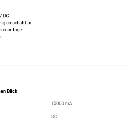
4V DC
lig umschaltbar
tenmontage
r
 Ω
C: 250V
C: 250V
ng
en Blick
 x 27mm
le und Kontakt: 2,5kV AC
15000 mA
DC