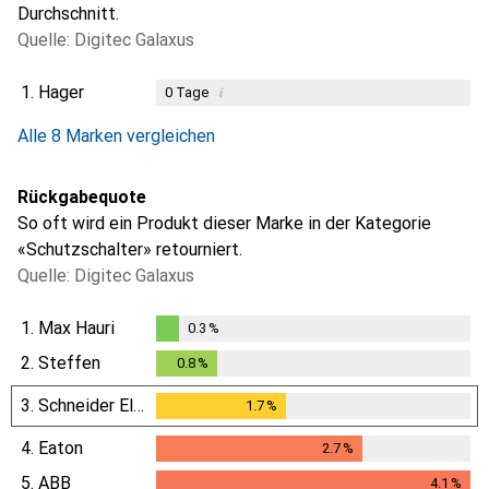
Durchschnitt.
Quelle: Digitec Galaxus
1.
Hager
i
0
Tage
i
i
i
i
Ungenügende Daten
Ungenügende Daten
Ungenügende Daten
Ungenügende Daten
Alle 8 Marken vergleichen
Rückgabequote
So oft wird ein Produkt dieser Marke in der Kategorie
«Schutzschalter» retourniert.
Quelle: Digitec Galaxus
1.
Max Hauri
0.3
%
0.3
%
2.
Steffen
0.8
%
0.8
%
3.
Schneider Electric
1.7
%
1.7
%
4.
Eaton
2.7
%
2.7
%
5.
ABB
4.1
%