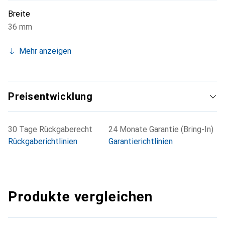
Leitungsschutzschalter erfüllt folgende Normen - IEC/EN
Breite
60898-1 und IEC/EN 60947-2. Des Weiteren ist diese
36 mm
Baureihe VDE zertifiziert.
Mehr anzeigen
Preisentwicklung
30 Tage Rückgaberecht
24 Monate Garantie (Bring-In)
Rückgaberichtlinien
Garantierichtlinien
Produkte vergleichen