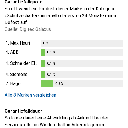
Garantiefallquote
So oft weist ein Produkt dieser Marke in der Kategorie
«Schutzschalter» innerhalb der ersten 24 Monate einen
Defekt auf.
Quelle: Digitec Galaxus
1.
Max Hauri
0
%
4.
ABB
0.1
%
0.1
%
4.
Schneider Electric
0.1
%
0.1
%
4.
Siemens
0.1
%
0.1
%
7.
Hager
0.3
%
0.3
%
Alle 8 Marken vergleichen
Garantiefalldauer
So lange dauert eine Abwicklung ab Ankunft bei der
Servicestelle bis Wiedererhalt in Arbeitstagen im