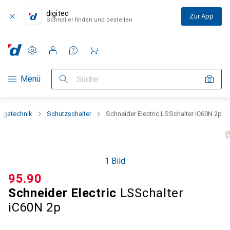
digitec
Zur App
Schneller finden und bestellen
Einstellungen
Kundenkonto
Vergleichslisten
Merklisten
Warenkorb
Navigation nach Kategorien
Menü
Suche
ngstechnik
Schutzschalter
Schneider Electric LSSchalter iC60N 2p
1 Bild
CHF
95.90
Schneider Electric
LSSchalter
iC60N 2p